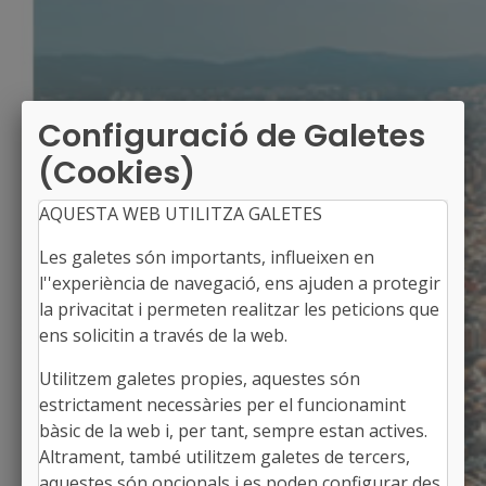
Configuració de Galetes
(Cookies)
AQUESTA WEB UTILITZA GALETES
Les galetes són importants, influeixen en
l''experiència de navegació, ens ajuden a protegir
la privacitat i permeten realitzar les peticions que
ens solicitin a través de la web.
Utilitzem galetes propies, aquestes són
URÚS
estrictament necessàries per el funcionamint
Alcaldessa: Maria Sans Pi-Gibert
bàsic de la web i, per tant, sempre estan actives.
La Cerdanya, Girona
Altrament, també utilitzem galetes de tercers,
Població: 201
aquestes són opcionals i es poden configurar des
Superfície: 17,60 km2