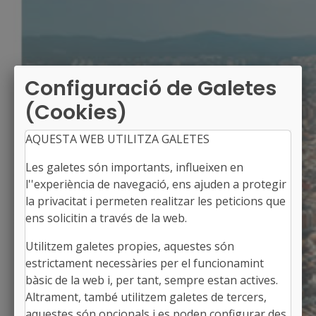
Configuració de Galetes
(Cookies)
AQUESTA WEB UTILITZA GALETES
Les galetes són importants, influeixen en
l''experiència de navegació, ens ajuden a protegir
la privacitat i permeten realitzar les peticions que
ens solicitin a través de la web.
Utilitzem galetes propies, aquestes són
LLORAC
estrictament necessàries per el funcionamint
Alcalde: Jordi Canela Graells
bàsic de la web i, per tant, sempre estan actives.
La Conca de Barberà, Tarragona
Altrament, també utilitzem galetes de tercers,
Població: 105
aquestes són opcionals i es poden configurar des
Superfície: 22,87 km2