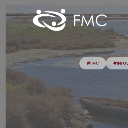
#FMC
#INFO