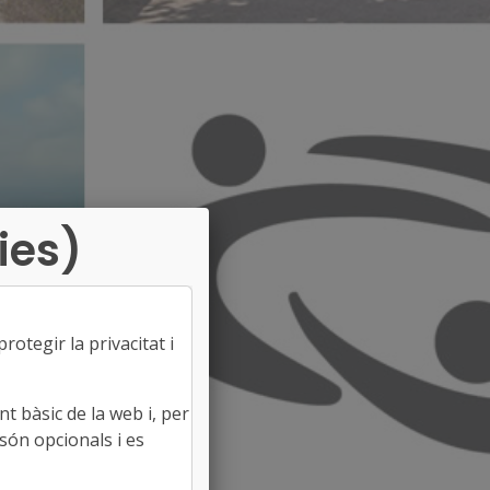
ies)
otegir la privacitat i
t bàsic de la web i, per
són opcionals i es