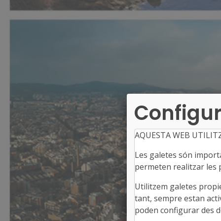
Configur
AQUESTA WEB UTILIT
Les galetes són importan
permeten realitzar les p
Utilitzem galetes propi
tant, sempre estan acti
poden configurar des de