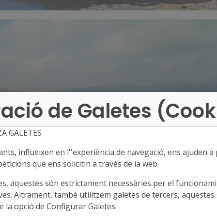
ació de Galetes (Cook
ZA GALETES
ts, influeixen en l''experiència de navegació, ens ajuden a pr
eticions que ens solicitin a través de la web.
es, aquestes són estrictament necessàries per el funcionamin
ves. Altrament, també utilitzem galetes de tercers, aquestes 
 la opció de Configurar Galetes.