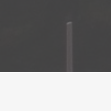
Prop de 500 infants participen enguany en el
programa Barça Activa’t, impulsat per la Fundació
FC Barcelona amb la col·laboració de les quatre