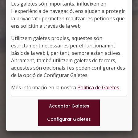
Les galetes són importants, influeixen en
l''experiència de navegació, ens ajuden a protegir
la privacitat i permeten realitzar les peticions que
ens solicitin a través de la web.
Utilitzem galetes propies, aquestes són
FIGUERES
estrictament necessàries per el funcionamint
Alcalde: Jordi Masquef Creus
bàsic de la web i, per tant, sempre estan actives.
L'Alt Empordà, Girona
Altrament, també utilitzem galetes de tercers,
Població: 49.689
aquestes són opcionals i es poden configurar des
Superfície: 18,87 km2
http://www.figueres.cat
de la opció de Configurar Galetes.
#FIGUERES
Més informació en la nostra
Política de Galetes
.
Municipis