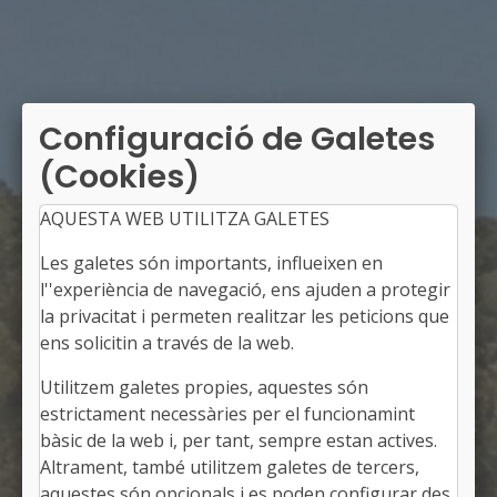
Configuració de Galetes
(Cookies)
AQUESTA WEB UTILITZA GALETES
Les galetes són importants, influeixen en
l''experiència de navegació, ens ajuden a protegir
la privacitat i permeten realitzar les peticions que
ens solicitin a través de la web.
Utilitzem galetes propies, aquestes són
TARRÉS
estrictament necessàries per el funcionamint
Alcalde: Carles Móra Tuxans
bàsic de la web i, per tant, sempre estan actives.
Les Garrigues, Lleida
Altrament, també utilitzem galetes de tercers,
Població: 126
aquestes són opcionals i es poden configurar des
Superfície: 12,92 km2