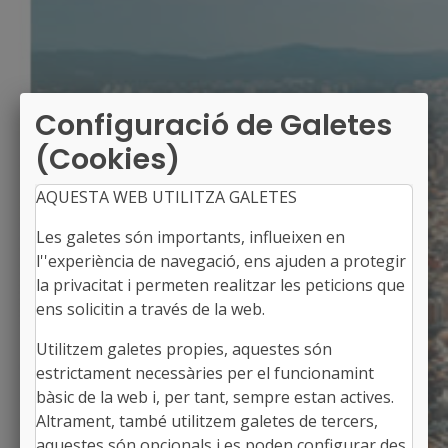
Configuració de Galetes
(Cookies)
AQUESTA WEB UTILITZA GALETES
Les galetes són importants, influeixen en
l''experiència de navegació, ens ajuden a protegir
la privacitat i permeten realitzar les peticions que
ens solicitin a través de la web.
Utilitzem galetes propies, aquestes són
SANT ANIOL DE FINESTRES
estrictament necessàries per el funcionamint
Alcalde: Francesc Oliveras i Torrent
bàsic de la web i, per tant, sempre estan actives.
La Garrotxa, Girona
Altrament, també utilitzem galetes de tercers,
Població: 382
aquestes són opcionals i es poden configurar des
Superfície: 47,73 km2