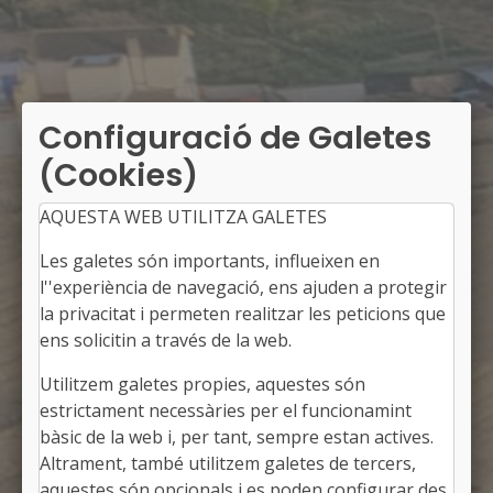
Configuració de Galetes
(Cookies)
AQUESTA WEB UTILITZA GALETES
Les galetes són importants, influeixen en
l''experiència de navegació, ens ajuden a protegir
la privacitat i permeten realitzar les peticions que
ens solicitin a través de la web.
Utilitzem galetes propies, aquestes són
PREIXENS
estrictament necessàries per el funcionamint
Alcalde: Joan Eroles Viles
bàsic de la web i, per tant, sempre estan actives.
La Noguera, Lleida
Altrament, també utilitzem galetes de tercers,
Població: 399
aquestes són opcionals i es poden configurar des
Superfície: 28,80 km2