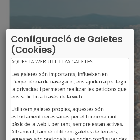
Configuració de Galetes
(Cookies)
AQUESTA WEB UTILITZA GALETES
Les galetes són importants, influeixen en
l''experiència de navegació, ens ajuden a protegir
la privacitat i permeten realitzar les peticions que
ens solicitin a través de la web.
Utilitzem galetes propies, aquestes són
SANT SADURNÍ D'OSORMORT
estrictament necessàries per el funcionamint
Alcalde: Enric Riera Santaeulària
bàsic de la web i, per tant, sempre estan actives.
L'Osona, Barcelona
Altrament, també utilitzem galetes de tercers,
Població: 89
aquestes són opcionals i es poden configurar des
Superfície: 30,86 km2