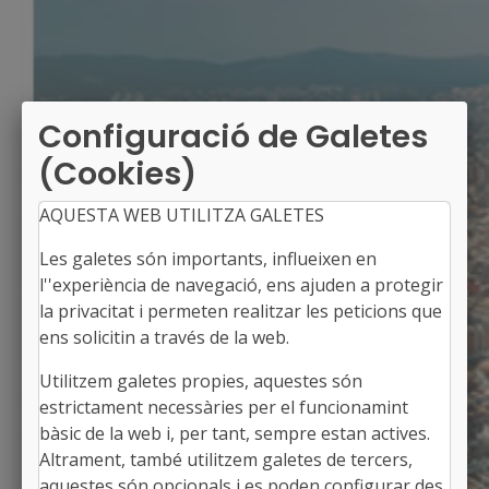
Configuració de Galetes
(Cookies)
AQUESTA WEB UTILITZA GALETES
Les galetes són importants, influeixen en
l''experiència de navegació, ens ajuden a protegir
la privacitat i permeten realitzar les peticions que
ens solicitin a través de la web.
Utilitzem galetes propies, aquestes són
SANTA MARIA DE BESORA
estrictament necessàries per el funcionamint
Alcaldessa: Paula Moreno i Ventura
bàsic de la web i, per tant, sempre estan actives.
L'Osona, Barcelona
Altrament, també utilitzem galetes de tercers,
Població: 164
aquestes són opcionals i es poden configurar des
Superfície: 24,93 km2