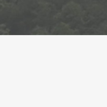
Es completarà la ruta cicloturística dels Llacs entre
Lleida i la Pobla de Segur
●
21/02/2024
Les dues darreres actuacions per a culminar la ruta
sumen una inversió de 2,6 milions d'euros, amb
cofinançament del Programa Operatiu del FEDER 2014-
2020 a Catalunya
Les comarques de Lleida han rebut 16,8 milions