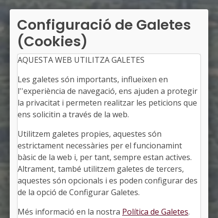
Configuració de Galetes
(Cookies)
AQUESTA WEB UTILITZA GALETES
Les galetes són importants, influeixen en
l''experiència de navegació, ens ajuden a protegir
la privacitat i permeten realitzar les peticions que
ens solicitin a través de la web.
Utilitzem galetes propies, aquestes són
LA POBLA DE SEGUR
estrictament necessàries per el funcionamint
Alcalde: Marc Baró i Bernaduca
bàsic de la web i, per tant, sempre estan actives.
El Pallars Jussà, Lleida
Altrament, també utilitzem galetes de tercers,
Població: 3.143
aquestes són opcionals i es poden configurar des
Superfície: 33,59 km2
http://www.lapobladesegur.cat
de la opció de Configurar Galetes.
#POBLADESEGUR
Més informació en la nostra
Política de Galetes
.