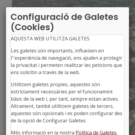
Configuració de Galetes
(Cookies)
AQUESTA WEB UTILITZA GALETES
Les galetes són importants, influeixen en
l''experiència de navegació, ens ajuden a protegir
la privacitat i permeten realitzar les peticions que
ens solicitin a través de la web.
Utilitzem galetes propies, aquestes són
PEDRET I MARZÀ
estrictament necessàries per el funcionamint
Alcaldessa: Xènia Ijsselstein Berta
bàsic de la web i, per tant, sempre estan actives.
L'Alt Empordà, Girona
Altrament, també utilitzem galetes de tercers,
Població: 208
aquestes són opcionals i es poden configurar des
Superfície: 8,51 km2
http://www.pedret-marza.cat
de la opció de Configurar Galetes.
#PEDRETIMARZA
Més informació en la nostra
Política de Galetes
.