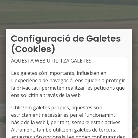
Configuració de Galetes
(Cookies)
AQUESTA WEB UTILITZA GALETES
Les galetes són importants, influeixen en
l''experiència de navegació, ens ajuden a protegir
la privacitat i permeten realitzar les peticions que
ens solicitin a través de la web.
Utilitzem galetes propies, aquestes són
EL POAL
estrictament necessàries per el funcionamint
Alcaldessa: Estela Lleonart i Carrillo
bàsic de la web i, per tant, sempre estan actives.
El Pla d'Urgell, Lleida
Altrament, també utilitzem galetes de tercers,
Població: 649
aquestes són opcionals i es poden configurar des
Superfície: 8,87 km2