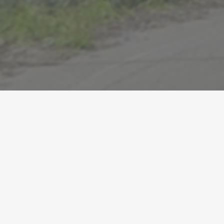
L’FMC reforça el treball conjunt amb el govern per
abordar la problemàtica de la multireincidència
delictiva
●
30/06/2026
El president de la Federació de Municipis de Catalunya i
alcalde de Mataró, David Bote, el president de l’Àrea de
Justícia de l’FMC i alcalde de Miralcamp, Melcior