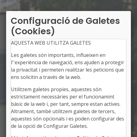
Configuració de Galetes
(Cookies)
AQUESTA WEB UTILITZA GALETES
Les galetes són importants, influeixen en
l''experiència de navegació, ens ajuden a protegir
la privacitat i permeten realitzar les peticions que
ens solicitin a través de la web.
Utilitzem galetes propies, aquestes són
MIRALCAMP
estrictament necessàries per el funcionamint
Alcalde: Melcior Claramunt Farrán
bàsic de la web i, per tant, sempre estan actives.
El Pla d'Urgell, Lleida
Altrament, també utilitzem galetes de tercers,
Població: 1.369
aquestes són opcionals i es poden configurar des
Superfície: 14,62 km2
http://www.miralcamp.cat
de la opció de Configurar Galetes.
#MIRALCAMP