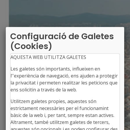
Configuració de Galetes
(Cookies)
AQUESTA WEB UTILITZA GALETES
Les galetes són importants, influeixen en
l''experiència de navegació, ens ajuden a protegir
la privacitat i permeten realitzar les peticions que
ens solicitin a través de la web.
Utilitzem galetes propies, aquestes són
ESPONELLÀ
estrictament necessàries per el funcionamint
Alcalde: David Juan i Garganta
bàsic de la web i, per tant, sempre estan actives.
El Pla de l'Estany, Girona
Altrament, també utilitzem galetes de tercers,
Població: 446
aquestes són opcionals i es poden configurar des
Superfície: 16,26 km2