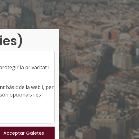
ies)
otegir la privacitat i
t bàsic de la web i, per
són opcionals i es