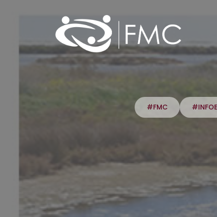
#FMC
#INFO