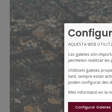
Configur
AQUESTA WEB UTILIT
Les galetes són importan
permeten realitzar les p
Utilitzem galetes propi
tant, sempre estan acti
poden configurar des de
Més informació en la 