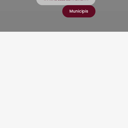
Municipis
ser més
s la contaminació
a capital del