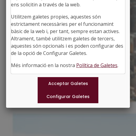
ens solicitin a través de la web.
Utilitzem galetes propies, aquestes són
CERVERA
estrictament necessàries per el funcionamint
Alcalde: Jan Pomés López
bàsic de la web i, per tant, sempre estan actives.
La Segarra, Lleida
Altrament, també utilitzem galetes de tercers,
Població: 9.603
aquestes són opcionals i es poden configurar des
Superfície: 55,14 km2
https://www.cervera.cat
de la opció de Configurar Galetes.
#CERVERA
Més informació en la nostra
Política de Galetes
.
Municipis