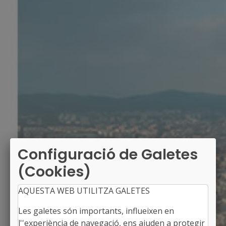
Configuració de Galetes
(Cookies)
AQUESTA WEB UTILITZA GALETES
Les galetes són importants, influeixen en
l''experiència de navegació, ens ajuden a protegir