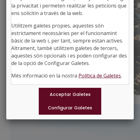
la privacitat i permeten realitzar les peticions que
ens solicitin a través de la web.
Utilitzem galetes propies, aquestes són
ASPA
estrictament necessàries per el funcionamint
Alcalde: Fermin Masot Aymí
bàsic de la web i, per tant, sempre estan actives.
El Segrià, Lleida
Altrament, també utilitzem galetes de tercers,
Població: 233
aquestes són opcionals i es poden configurar des
Superfície: 10,07 km2
http://aspa.ddl.net
de la opció de Configurar Galetes.
#ASPA
Més informació en la nostra
Política de Galetes
.
Municipis