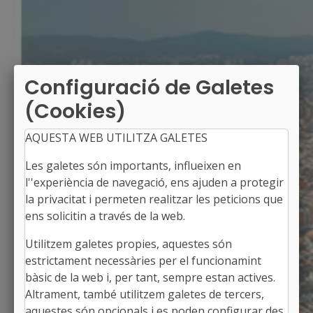
Configuració de Galetes
(Cookies)
AQUESTA WEB UTILITZA GALETES
Les galetes són importants, influeixen en
l''experiència de navegació, ens ajuden a protegir
la privacitat i permeten realitzar les peticions que
ens solicitin a través de la web.
Utilitzem galetes propies, aquestes són
VILANOVA DE SEGRIÀ
estrictament necessàries per el funcionamint
Alcalde: Jordi Figuerol i Sarmiento
bàsic de la web i, per tant, sempre estan actives.
El Segrià, Lleida
Altrament, també utilitzem galetes de tercers,
Població: 1.094
aquestes són opcionals i es poden configurar des
Superfície: 8,50 km2