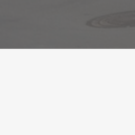
La Diputació de Girona posa en funcionament una
eina digital per seguir els consums i gestionar les
calderes de biomassa
●
14/12/2021
La Diputació de Girona, amb el suport del Centre de
Ciència i Tecnologia Forestal de Catalunya (CTFC), ha
creat ForestHEAT, un servei gratuït per seguir els
consums i facilitar la gestió de les instal·lacions de