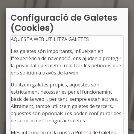
Configuració de Galetes
(Cookies)
AQUESTA WEB UTILITZA GALETES
Les galetes són importants, influeixen en
l''experiència de navegació, ens ajuden a protegir
la privacitat i permeten realitzar les peticions que
ens solicitin a través de la web.
Utilitzem galetes propies, aquestes són
BREDA
estrictament necessàries per el funcionamint
Alcalde: Didac Manresa i Molins
bàsic de la web i, per tant, sempre estan actives.
La Selva, Girona
Altrament, també utilitzem galetes de tercers,
Població: 3.969
aquestes són opcionals i es poden configurar des
Superfície: 5,09 km2
http://www.breda.cat
de la opció de Configurar Galetes.
#BREDA
Més informació en la nostra
Política de Galetes
.