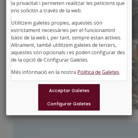
la privacitat i permeten realitzar les peticions que
ens solicitin a través de la web.
Utilitzem galetes propies, aquestes són
SANTA COLOMA DE FARNERS
estrictament necessàries per el funcionamint
Alcaldessa: Mª Carme Salamaña Daranas
bàsic de la web i, per tant, sempre estan actives.
La Selva, Girona
Altrament, també utilitzem galetes de tercers,
Població: 13.993
aquestes són opcionals i es poden configurar des
Superfície: 71,31 km2
http://www.scf.cat
de la opció de Configurar Galetes.
#SANTACOLOMADEFARNERS
Més informació en la nostra
Política de Galetes
.
Municipis