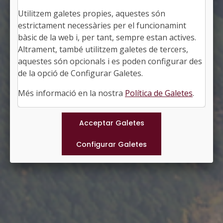
Utilitzem galetes propies, aquestes són
SANT LLORENÇ DE MORUNYS
estrictament necessàries per el funcionamint
Alcalde: Francesc Riu i Canudas
bàsic de la web i, per tant, sempre estan actives.
El Solsonès, Lleida
Altrament, també utilitzem galetes de tercers,
Població: 983
aquestes són opcionals i es poden configurar des
Superfície: 4,28 km2
http://santllorens.ddl.net/
de la opció de Configurar Galetes.
#SANTLLORENÇDEMORUNYS
Més informació en la nostra
Política de Galetes
.
Municipis