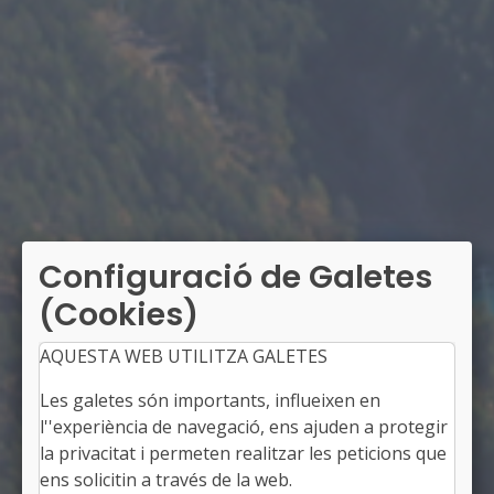
Configuració de Galetes
(Cookies)
AQUESTA WEB UTILITZA GALETES
Les galetes són importants, influeixen en
l''experiència de navegació, ens ajuden a protegir
la privacitat i permeten realitzar les peticions que
ens solicitin a través de la web.