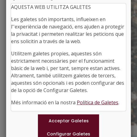
AQUESTA WEB UTILITZA GALETES
Les galetes són importants, influeixen en
l''experiència de navegació, ens ajuden a protegir
la privacitat i permeten realitzar les peticions que
ens solicitin a través de la web.
Utilitzem galetes propies, aquestes són
PERAFORT
estrictament necessàries per el funcionamint
Alcalde: Jordi Cacho Pallarès
bàsic de la web i, per tant, sempre estan actives.
El Tarragonès, Tarragona
Altrament, també utilitzem galetes de tercers,
Població: 1.342
aquestes són opcionals i es poden configurar des
Superfície: 9,65 km2
http://www.perafort.cat
de la opció de Configurar Galetes.
#PERAFORT
Més informació en la nostra
Política de Galetes
.
Municipis