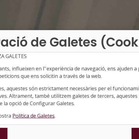
ació de Galetes (Cook
ZA GALETES
ts, influeixen en l''experiència de navegació, ens ajuden a pr
eticions que ens solicitin a través de la web.
es, aquestes són estrictament necessàries per el funcionamin
ves. Altrament, també utilitzem galetes de tercers, aquestes 
 la opció de Configurar Galetes.
nostra
Política de Galetes
.