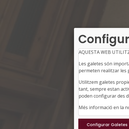
Configur
AQUESTA WEB UTILIT
Les galetes són importan
permeten realitzar les p
Utilitzem galetes propi
tant, sempre estan acti
poden configurar des de
Més informació en la 