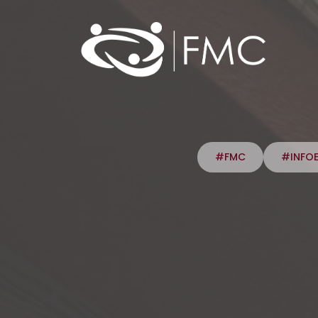
#FMC
#INFO