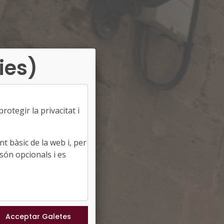
ies)
otegir la privacitat i
t bàsic de la web i, per
són opcionals i es