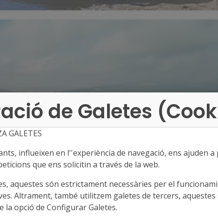
ació de Galetes (Cook
ZA GALETES
ts, influeixen en l''experiència de navegació, ens ajuden a pr
eticions que ens solicitin a través de la web.
es, aquestes són estrictament necessàries per el funcionamin
ves. Altrament, també utilitzem galetes de tercers, aquestes 
 la opció de Configurar Galetes.