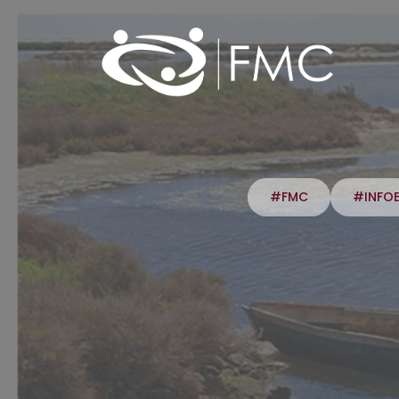
#FMC
#INFO