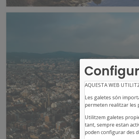
Configur
AQUESTA WEB UTILIT
Les galetes són importan
permeten realitzar les p
Utilitzem galetes propi
tant, sempre estan acti
poden configurar des de