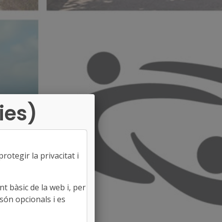
ies)
otegir la privacitat i
t bàsic de la web i, per
són opcionals i es