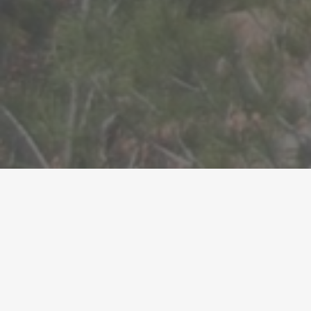
L’FMC treballa perquè els ens locals puguin
avançar amb garanties cap a la transició
energètica
●
23/03/2026
Representants de la Federació de Municipis de