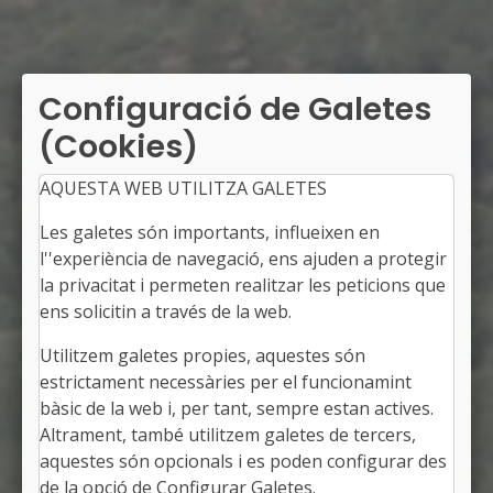
Configuració de Galetes
(Cookies)
AQUESTA WEB UTILITZA GALETES
Les galetes són importants, influeixen en
l''experiència de navegació, ens ajuden a protegir
la privacitat i permeten realitzar les peticions que
ens solicitin a través de la web.
Utilitzem galetes propies, aquestes són
VACARISSES
estrictament necessàries per el funcionamint
Alcalde: Antoni Masana i Ubach
bàsic de la web i, per tant, sempre estan actives.
El Vallès Occidental, Barcelona
Altrament, també utilitzem galetes de tercers,
Població: 7.729
aquestes són opcionals i es poden configurar des
Superfície: 41,00 km2
http://www.vacarisses.cat
de la opció de Configurar Galetes.