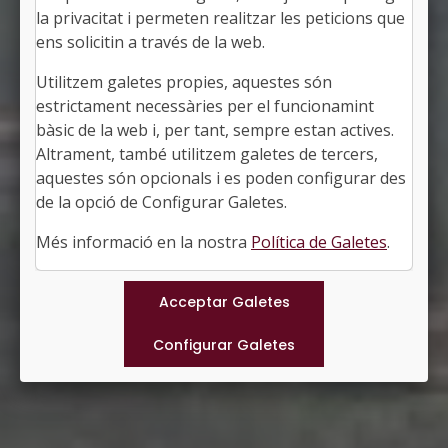
la privacitat i permeten realitzar les peticions que
ens solicitin a través de la web.
Utilitzem galetes propies, aquestes són
AIGUAFREDA
estrictament necessàries per el funcionamint
Alcalde: Miquel Parella i Codina
bàsic de la web i, per tant, sempre estan actives.
L'Osona, Barcelona
Altrament, també utilitzem galetes de tercers,
Població: 2.569
aquestes són opcionals i es poden configurar des
Superfície: 7,96 km2
http://www.aiguafreda.cat
de la opció de Configurar Galetes.
#AIGUAFREDA
Més informació en la nostra
Política de Galetes
.
Municipis