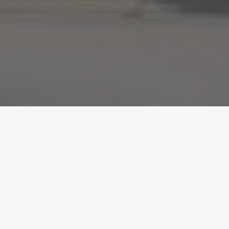
3.921.000 euros de fons Next Generation EU a 87
governs locals per a millorar l'accessibilitat als
espais físics i serveis virtuals d'atenció ciutadana
●
21/11/2022
El Departament de Drets Socials ja ha fet públic la
proposta de resolució de la convocatòria de