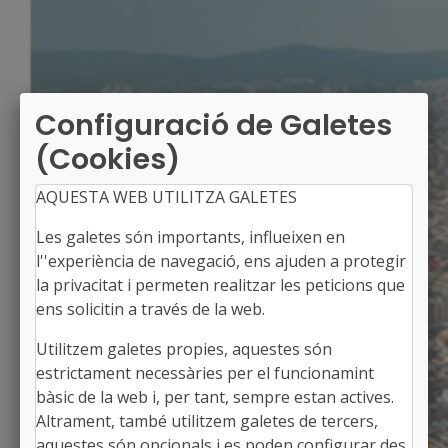
Configuració de Galetes
(Cookies)
AQUESTA WEB UTILITZA GALETES
Les galetes són importants, influeixen en
l''experiència de navegació, ens ajuden a protegir
la privacitat i permeten realitzar les peticions que
ens solicitin a través de la web.
Utilitzem galetes propies, aquestes són
CASTELLET I LA GORNAL
estrictament necessàries per el funcionamint
Alcalde: Xavier Revuelta Esteve
bàsic de la web i, per tant, sempre estan actives.
L'Alt Penedès, Barcelona
Altrament, també utilitzem galetes de tercers,
Població: 2.776
aquestes són opcionals i es poden configurar des
Superfície: 46,84 km2