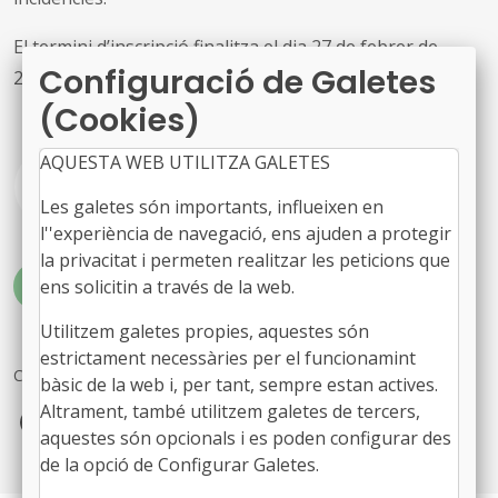
El termini d’inscripció finalitza el dia 27 de febrer de
Configuració de Galetes
2024.
(Cookies)
AQUESTA WEB UTILITZA GALETES
Programa i inscripcions
Les galetes són importants, influeixen en
l''experiència de navegació, ens ajuden a protegir
la privacitat i permeten realitzar les peticions que
#FORMACIÓ
ens solicitin a través de la web.
Utilitzem galetes propies, aquestes són
estrictament necessàries per el funcionamint
Comparteix
bàsic de la web i, per tant, sempre estan actives.
Altrament, també utilitzem galetes de tercers,
Facebook
X
LinkedIn
aquestes són opcionals i es poden configurar des
de la opció de Configurar Galetes.