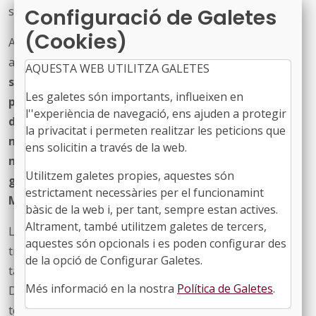
secretària general de l’FMC, Susanna Mérida
.
Configuració de Galetes
(Cookies)
A la sortida de la reunió, la consellera ha recalcat que
aquest òrgan neix amb la voluntat de
"recollir les
AQUESTA WEB UTILITZA GALETES
sensibilitats, les inquietuds i les propostes dels
Les galetes són importants, influeixen en
pobles i ciutats”
i ha afegit que
"és necessari
l''experiència de navegació, ens ajuden a protegir
desenvolupar aquest projecte tan important per la
la privacitat i permeten realitzar les peticions que
mobilitat del país de forma coordinada amb els
ens solicitin a través de la web.
municipis”
. Ha assenyalat que
"és la forma de
Utilitzem galetes propies, aquestes són
garantir l’èxit de la implementació de la T-
estrictament necessàries per el funcionamint
Mobilitat: escoltant i fent-ne partícip el territori”
.
bàsic de la web i, per tant, sempre estan actives.
Altrament, també utilitzem galetes de tercers,
La T-Mobilitat permetrà accedir aqualsevol mitjà de
aquestes són opcionals i es poden configurar des
transport públic col·lectiu deCatalunya amb una única
de la opció de Configurar Galetes.
targeta, amb un sistema que afavorirà l’ús recurrent. El
Més informació en la nostra
Política de Galetes
.
Departament està actualment en fase desplegament
tecnològic del nou sistema d’integració tarifaria,