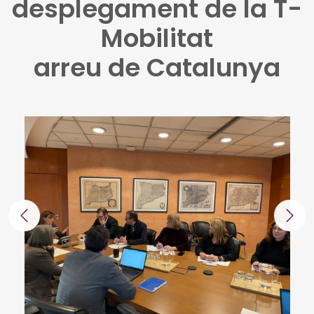
desplegament de la T-
Mobilitat
arreu de Catalunya
Anterior
Segü