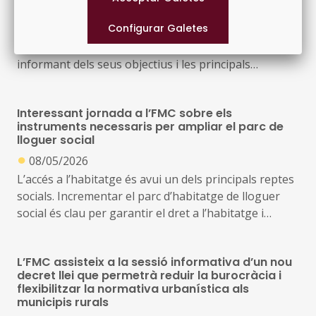
●
13/05/2026
Aquesta situació genera conseqüències negatives no
La Federació de Municipis de Catalunya, juntament
només en l’àmbit individual sinó també en el social i
amb l’ACM, van presentar ahir aquesta convocatòria,
l’econòmic, i explica que la qüestió residencial ocupi
informant dels seus objectius i les principals
un lloc central en l’agenda de la majoria de governs
novetats, i per resoldre dubtes de cara a la possible
locals
presentació de projectes per part de municipis
Interessant jornada a l’FMC sobre els
instruments necessaris per ampliar el parc de
En l’acte, que es celebrar telemàticament, va
lloguer social
intervenir del vicepresident de la Federació de
●
08/05/2026
Municipis de Catalunya i alcalde de Martorell, Xavier
L’accés a l’habitatge és avui un dels principals reptes
Fonollosa; el vicepresident de l’Associació Catalana de
socials. Incrementar el parc d’habitatge de lloguer
Municipis i alcalde de Rialp, Gerard Sabarich; i el
social és clau per garantir el dret a l’habitatge i
comissionat per a l’Impuls de les Polítiques de
reforçar la cohesió social, i requereix una estreta
Millorament Urbà, Ambiental i Social dels Barris i les
col·laboració entre administracions i entitats socials
Viles, Carles Martí, que va presentar la convocatòria
L’FMC assisteix a la sessió informativa d’un nou
2026 de subvencions
decret llei que permetrà reduir la burocràcia i
Per parlar de tot això la Federació de Municipis de
flexibilitzar la normativa urbanística als
Catalunya ha organitzat una interessant jornada
municipis rurals
d’habitatge amb l’objectiu, entre d’altres, de