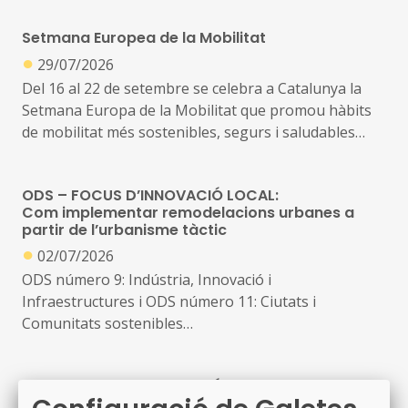
Setmana Europea de la Mobilitat
A més, impulsa una nova declaració que inclou altres
●
53 municipis que no es consideraven de mercat tens,
29/07/2026
però que s’ha identificat que ara compleixen les
Del 16 al 22 de setembre se celebra a Catalunya la
condicions per aplicar el topall de preus
Setmana Europa de la Mobilitat que promou hàbits
de mobilitat més sostenibles, segurs i saludables
com són els desplaçaments a peu, en bicicleta, en
transport públic o amb vehicle elèctric, així com
ODS – FOCUS D’INNOVACIÓ LOCAL:
visualitzar els canvis possibles en l’ús de l’espai
Com implementar remodelacions urbanes a
públic, millorar la qualitat de l’aire i la reducció de la
partir de l’urbanisme tàctic
contaminació
●
02/07/2026
ODS número 9: Indústria, Innovació i
Infraestructures i ODS número 11: Ciutats i
Comunitats sostenibles
Les transformacions de l'espai públic mitjançant
ODS – FOCUS D’INNOVACIÓ LOCAL:
intervencions d’urbanisme tàctic ofereixen
Inclusió i accessibilitat en entorns urbans