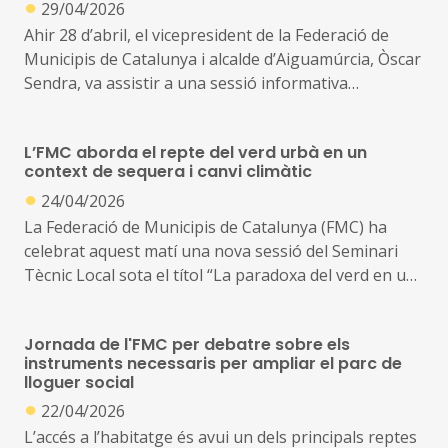
●
29/04/2026
presentar la proposta impulsada per COHABITAC i
Ahir 28 d’abril, el vicepresident de la Federació de
analitzar el potencial dels proveïdors socials
Municipis de Catalunya i alcalde d’Aiguamúrcia, Òscar
d’habitatge i la necessitat de reconèixer i reforçar
Sendra, va assistir a una sessió informativa
aquest model amb un marc normatiu específic
convocada pel govern català per compartir les
properes modificacions normatives en matèria
L’FMC aborda el repte del verd urbà en un
d’urbanisme, adaptades a la realitat dels municipis
context de sequera i canvi climàtic
rurals, en el marc del desplegament de la Llei 8/2025,
●
24/04/2026
de 30 de juliol, de l’Estatut de municipis rurals
La Federació de Municipis de Catalunya (FMC) ha
celebrat aquest matí una nova sessió del Seminari
L’objectiu del decret llei és fer front a la situació de
Tècnic Local sota el títol “La paradoxa del verd en un
desequilibri territorial a Catalunya, i en concret de
escenari de sequera”, una jornada centrada en els
despoblament dels municipis rurals, amb eines
reptes que afronten les ciutats per compatibilitzar la
urbanístiques i de contractació
Jornada de l'FMC per debatre sobre els
presència d’espais verds amb l’escassetat d’aigua.
instruments necessaris per ampliar el parc de
lloguer social
●
22/04/2026
L’accés a l’habitatge és avui un dels principals reptes