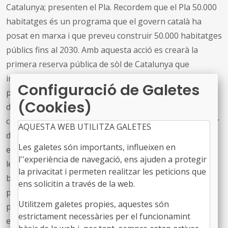
Catalunya; presenten el Pla. Recordem que el Pla 50.000
habitatges és un programa que el govern català ha
posat en marxa i que preveu construir 50.000 habitatges
públics fins al 2030. Amb aquesta acció es crearà la
primera reserva pública de sòl de Catalunya que
integrarà tots els terrenys disponibles de la Generalitat
Configuració de Galetes
però que també s’iniciaran accions per incorporar el sòl
(Cookies)
dels municipis i del govern d'Espanya. La primera
convocatòria a través de la Reserva de Sòl serà el febrer
AQUESTA WEB UTILITZA GALETES
del 2025. Amb aquesta acció es pretén reduir en un 50%
Les galetes són importants, influeixen en
el temps d'execució de les obres amb les modificacions
l''experiència de navegació, ens ajuden a protegir
legals necessàries i amb l’establiment d’una llicència
la privacitat i permeten realitzar les peticions que
bàsica. En aquest sentit, la Generalitat s'ofereix als
ens solicitin a través de la web.
promotors privats per llogar o comprar totes les seves
Utilitzem galetes propies, aquestes són
promocions d’obra nova destinades a habitatge públic
estrictament necessàries per el funcionamint
en zones de forta demanda i també es volen garantir