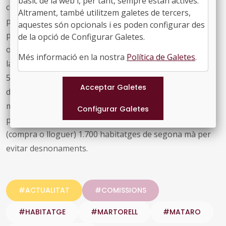
bàsic de la web i, per tant, sempre estan actives.
condicions més favorables de finançament a totes les
Altrament, també utilitzem galetes de tercers,
promocions de construcció habitatges públics amb una
aquestes són opcionals i es poden configurar des
primera línia de 500 milions d’euros anuals. Un altre
de la opció de Configurar Galetes.
objectiu és oferir més ajuts directes a la ciutadania amb
Més informació en la nostra
Política de Galetes
.
la creació d’un Fons públic d’Emancipació dotat de
500M€ durant 5 anys es finançarà el 20% de les
despeses de compra de 12.000 habitatges per a joves
menors de 35 anys i es reservaran 500M€ anuals més
per ajudar a les famílies a pagar el lloguer i per adquirir
(compra o lloguer) 1.700 habitatges de segona mà per
evitar desnonaments.
#ACTUALITAT
#COMISSIONS
#HABITATGE
#MARTORELL
#MATARO