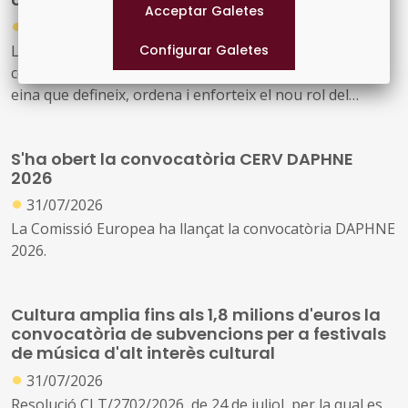
●
31/07/2026
La Diputació de Barcelona ha editat la publicació ‘Marc
competencial del perfil tècnic municipal d’educació’, una
eina que defineix, ordena i enforteix el nou rol del
personal tècnic d’educació i el seu lideratge en el
desenvolupament i la gestió de les polítiques educatives
S'ha obert la convocatòria CERV DAPHNE
locals
2026
●
31/07/2026
La Comissió Europea ha llançat la convocatòria DAPHNE
2026.
Cultura amplia fins als 1,8 milions d'euros la
convocatòria de subvencions per a festivals
de música d'alt interès cultural
●
31/07/2026
Resolució CLT/2702/2026, de 24 de juliol, per la qual es