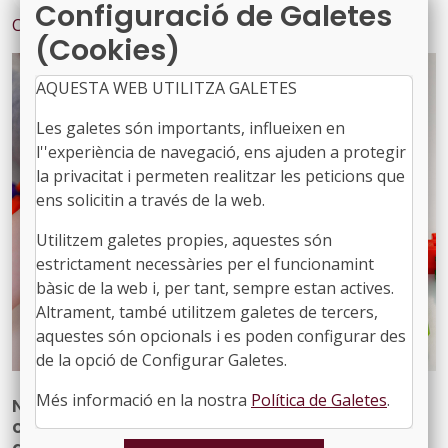
Configuració de Galetes
Contingut relacionat
(Cookies)
AQUESTA WEB UTILITZA GALETES
Les galetes són importants, influeixen en
l''experiència de navegació, ens ajuden a protegir
la privacitat i permeten realitzar les peticions que
ens solicitin a través de la web.
Utilitzem galetes propies, aquestes són
estrictament necessàries per el funcionamint
bàsic de la web i, per tant, sempre estan actives.
Altrament, també utilitzem galetes de tercers,
aquestes són opcionals i es poden configurar des
de la opció de Configurar Galetes.
Més informació en la nostra
Política de Galetes
.
Nova publicació per reforçar les
competències del personal tècnic municipal
d’educació