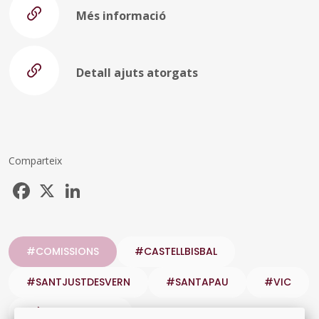
Més informació
Detall ajuts atorgats
Comparteix
Facebook
X
LinkedIn
#COMISSIONS
#CASTELLBISBAL
#SANTJUSTDESVERN
#SANTAPAU
#VIC
#ÀREA TERRITORI