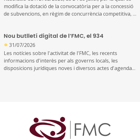
modifica la dotació de la convocatòria per a la concessió
de subvencions, en règim de concurrència competitiva, a
festivals de música d'alt interès cultural (ref. BDNS
914637)
Nou butlletí digital de l’FMC, el 934
●
31/07/2026
Les notícies sobre l'activitat de l'FMC, les recents
informacions d'interès per als governs locals, les
disposicions jurídiques noves i diversos actes d'agenda
us arriben amb aquest exemplar, el 934. També inclou
les notícies recents sobre fons europeus