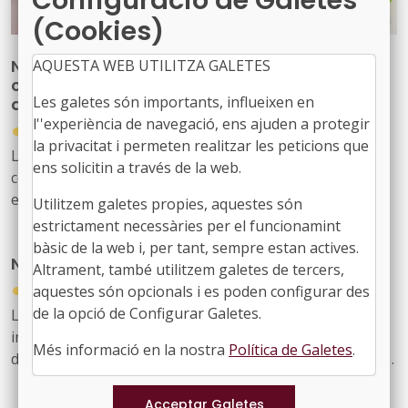
Configuració de Galetes
(Cookies)
Nova publicació per reforçar les
AQUESTA WEB UTILITZA GALETES
competències del personal tècnic municipal
Les galetes són importants, influeixen en
d’educació
l''experiència de navegació, ens ajuden a protegir
●
31/07/2026
la privacitat i permeten realitzar les peticions que
La Diputació de Barcelona ha editat la publicació ‘Marc
ens solicitin a través de la web.
competencial del perfil tècnic municipal d’educació’, una
eina que defineix, ordena i enforteix el nou rol del
Utilitzem galetes propies, aquestes són
personal tècnic d’educació i el seu lideratge en el
estrictament necessàries per el funcionamint
desenvolupament i la gestió de les polítiques educatives
bàsic de la web i, per tant, sempre estan actives.
Nou butlletí digital de l’FMC, el 934
locals
Altrament, també utilitzem galetes de tercers,
●
31/07/2026
aquestes són opcionals i es poden configurar des
de la opció de Configurar Galetes.
Les notícies sobre l'activitat de l'FMC, les recents
informacions d'interès per als governs locals, les
Més informació en la nostra
Política de Galetes
.
disposicions jurídiques noves i diversos actes d'agenda
us arriben amb aquest exemplar, el 934. També inclou
les notícies recents sobre fons europeus