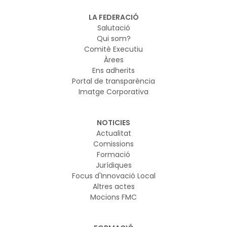
el marc regulador europeu sobre IA i ciberseguretat i
vol garantir que els nous models d’IA es desenvolupin i
LA FEDERACIÓ
s’utilitzin de manera segura
Salutació
Qui som?
Comitè Executiu
Àrees
Ens adherits
Portal de transparència
Imatge Corporativa
NOTICIES
Actualitat
Comissions
Formació
Jurídiques
Focus d'Innovació Local
Altres actes
Mocions FMC