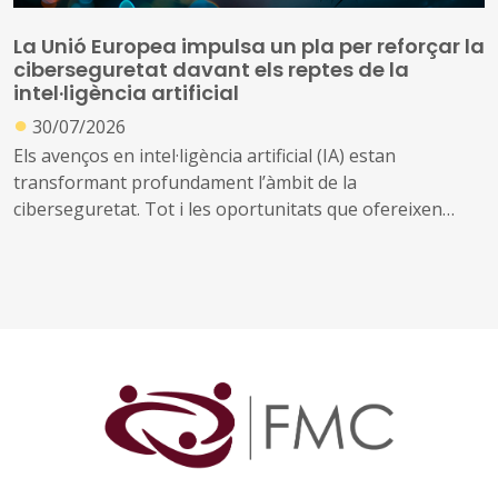
La Unió Europea impulsa un pla per reforçar la
ciberseguretat davant els reptes de la
intel·ligència artificial
●
30/07/2026
Els avenços en intel·ligència artificial (IA) estan
transformant profundament l’àmbit de la
ciberseguretat. Tot i les oportunitats que ofereixen
aquestes tecnologies per prevenir amenaces i reforçar
la protecció dels sistemes digitals, també poden ser
utilitzades per identificar vulnerabilitats, automatitzar
atacs i incrementar-ne l’abast i la velocitat
Davant d’aquest escenari, la Comissió Europea ha
presentat el Pla d'Acció sobre Ciberseguretat i IA, una
iniciativa que mobilitzarà els estats membres, la
indústria i diferents organitzacions europees per
reforçar la seguretat digital de la Unió. El pla es basa en