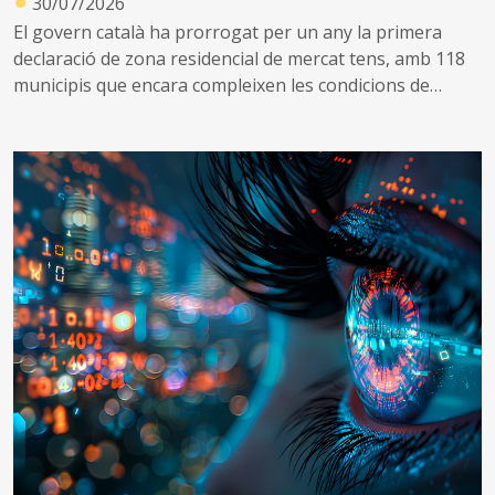
●
30/07/2026
El govern català ha prorrogat per un any la primera
declaració de zona residencial de mercat tens, amb 118
municipis que encara compleixen les condicions de
tensió d’assequibilitat al mercat de l’habitatge
A més, impulsa una nova declaració que inclou altres 53
municipis que no es consideraven de mercat tens, però
que s’ha identificat que ara compleixen les condicions
per aplicar el topall de preus