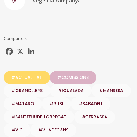
Vegeu la campanya
Comparteix
Facebook
X
LinkedIn
#ACTUALITAT
#COMISSIONS
#GRANOLLERS
#IGUALADA
#MANRESA
#MATARO
#RUBI
#SABADELL
#SANTFELIUDELLOBREGAT
#TERRASSA
#VIC
#VILADECANS