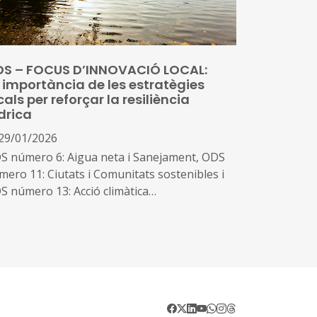
ursos gràcies a la reutilització dels materials
 l’aplicació de pràctiques més ecològiques, i
 l'altra com un valuós nínxol d'oportunitats
resarials i de llocs de treball
S – FOCUS D’INNOVACIÓ LOCAL:
 importància de les estratègies
cals per reforçar la resiliència
drica
29/01/2026
S número 6: Aigua neta i Sanejament, ODS
mero 11: Ciutats i Comunitats sostenibles i
S número 13: Acció climàtica
a de les amenaces que pot provocar (i de fet
ho està fent) el canvi climàtic en moltes
nes del món és un augment de la
egularitat en la disponibilitat d'aigua; la
or freqüència i severitat dels episodis de
uera i d’aiguats pot portar tant a talls en el