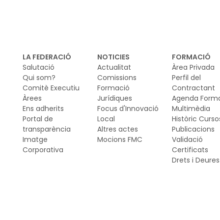
su
Un
es
els
LA FEDERACIÓ
NOTICIES
FORMACIÓ
Salutació
Actualitat
Àrea Privada
Qui som?
Comissions
Perfil del
Comitè Executiu
Formació
Contractant
Àrees
Jurídiques
Agenda Form
Ens adherits
Focus d'Innovació
Multimèdia
Portal de
Local
Històric Curso
transparència
Altres actes
Publicacions
Imatge
Mocions FMC
Validació
Corporativa
Certificats
Drets i Deures