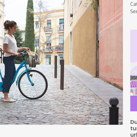
Ca
Sen
que
qua
a S
ma
La
Ca
eng
ve
mot
tu
Du
tu
ur