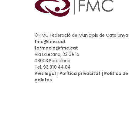
© FMC Federació de Municipis de Catalunya
fmc@fmc.cat
formacio@fmc.cat
Via Laietana, 33 6è 1a
08003 Barcelona
Tel.
93 310 44 04
Avís legal
|
Política privacitat
|
Política de
galetes