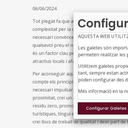
06/06/2024
Configur
Tot plegat fa que abordar la transformació d
complexitat per la dificultat d’harmonitzar les
AQUESTA WEB UTILIT
necessari convèncer al sector empresarial vi
qualsevol preu el nombre de turistes és un p
Les galetes són importan
és un factor clau per al futur de qualsevol de
permeten realitzar les p
atractius locals i afavoreix una oferta turístic
Utilitzem galetes propi
tant, sempre estan acti
Per aconseguir aquest objectiu és fonamental
poden configurar des de
compte els principis de l'Agenda 2030 i això
necessari impulsar un canvi de paradigma qu
Més informació en la 
proximitat, creï un nou "terreny de joc" que: i
residu zero, promogui nous models de negoci,
turístiques, tingui en compte les necessitats d
creï llocs de treball de qualitat i deixi part de 