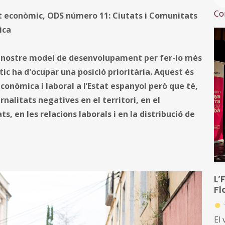
Co
t econòmic, ODS número 11: Ciutats i Comunitats
ica
el nostre model de desenvolupament per fer-lo més
tic ha d'ocupar una posició prioritària. Aquest és
conòmica i laboral a l’Estat espanyol però que té,
rnalitats negatives en el territori, en el
s, en les relacions laborals i en la distribució de
L’
Fl
●
El 