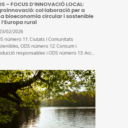
S – FOCUS D’INNOVACIÓ LOCAL:
roinnovació: col·laboració per a
a bioeconomia circular i sostenible
 l’Europa rural
23/02/2026
S número 11: Ciutats i Comunitats
stenibles, ODS número 12: Consum i
oducció responsables i ODS número 13: Acció
màtica
b unes xifres de negoci creixents i una
ntribució a l’economia circular cada vegada
s valorada, la bioeconomia es presenta com
a important oportunitat de
senvolupament sostenible a les zones rurals
ropees
una banda permet un ús més sostenible dels