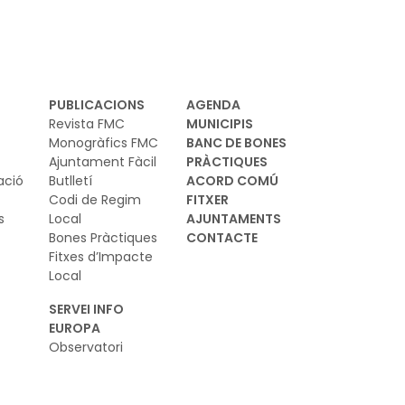
bministrament d'aigua com a inundacions
s riscos que poden tenir efectes
pecialment adversos sobre les zones i sobre
 col·lectius més desafavorits
PUBLICACIONS
AGENDA
Revista FMC
MUNICIPIS
Monogràfics FMC
BANC DE BONES
Ajuntament Fàcil
PRÀCTIQUES
ació
Butlletí
ACORD COMÚ
Codi de Regim
FITXER
s
Local
AJUNTAMENTS
Bones Pràctiques
CONTACTE
Fitxes d’Impacte
Local
SERVEI INFO
EUROPA
Observatori