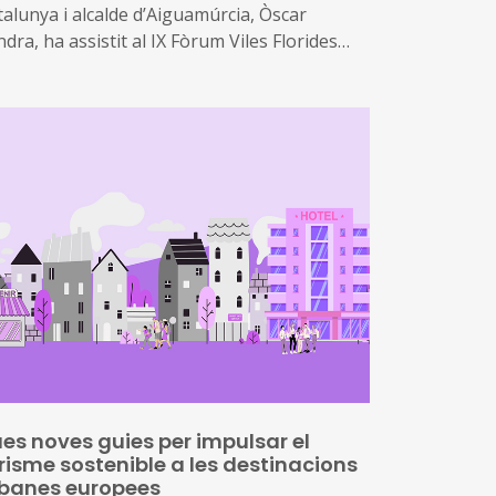
talunya i alcalde d’Aiguamúrcia, Òscar
dra, ha assistit al IX Fòrum Viles Florides
, sota el lema ‘El verd urbà, un segell de
litat. Sostenibilitat i turisme’, està tenint lloc
ant Cugat del Vallès, al Mercantic, aquest
tí
 Confederació d’Horticultura Ornamental de
talunya (CHOC) organitza aquest fòrum que
uany s’ha articulat al voltant del paper del
rd urbà com a element distintiu de qualitat,
or de sostenibilitat i actiu estratègic per al
risme dels municipis
es noves guies per impulsar el
risme sostenible a les destinacions
banes europees