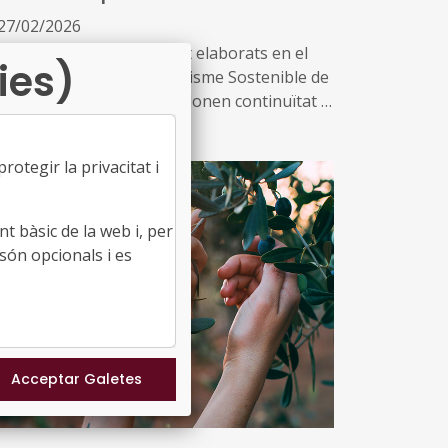
27/02/2026
s dos documents han estat elaborats en el
ies)
rc del Partenariat del Turisme Sostenible de
Agenda Urbana Europea i donen continuïtat a
guia sobre l’acció climàtica a les destinacions
banes publicada al desembre de 2025
otegir la privacitat i
 primera guia ofereix informació detallada
re les certificacions de sostenibilitat i les
t bàsic de la web i, per
dicions per obtenir-les, i la segona és un
són opcionals i es
cull dels instruments de finançament i els
versos mecanismes de suport a les PIMEs del
tor turístic