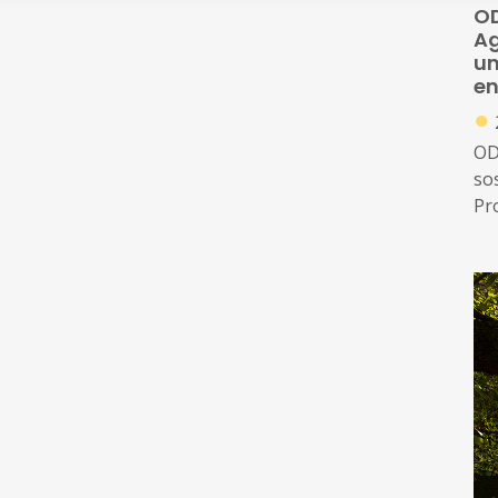
OD
Ag
un
en
●
OD
so
Pr
cli
Am
co
mé
un
de
eu
D'