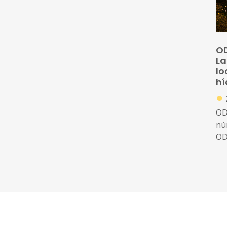
rec
i a
de
emp
OD
La
lo
hí
●
OD
nú
OD
Un
ja 
zo
irr
maj
seq