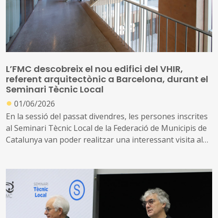
L’FMC descobreix el nou edifici del VHIR,
referent arquitectònic a Barcelona, durant el
Seminari Tècnic Local
●
01/06/2026
En la sessió del passat divendres, les persones inscrites
al Seminari Tècnic Local de la Federació de Municipis de
Catalunya van poder realitzar una interessant visita al
Vall d’Hebron Institut de Recerca (VHIR). És un edifici
singular, referència arquitectònica a Barcelona, amb
identitat pròpia i representativa dels valors de la
innovació i l’excel·lència
A més, també van poder conèixer els esdeveniments