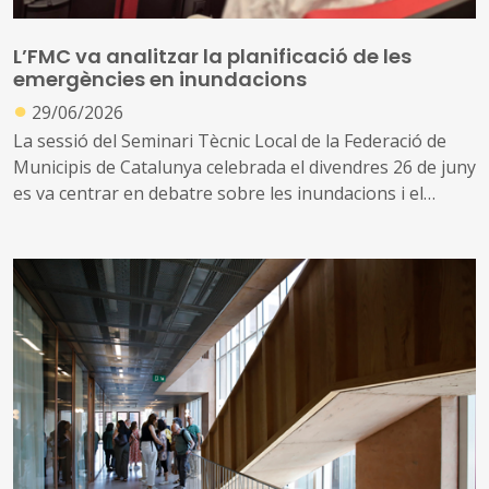
L’FMC va analitzar la planificació de les
emergències en inundacions
●
29/06/2026
La sessió del Seminari Tècnic Local de la Federació de
Municipis de Catalunya celebrada el divendres 26 de juny
es va centrar en debatre sobre les inundacions i el
territori
Sovint pensem que com més coneixement tenim de les
situacions més capacitat tenim per cercar i implementar
respostes i solucions. En aquest sentit, els ponents
d’aquesta sessió van intentar aclarir els dubtes i les
incerteses als escenaris als quals ens enfrontem i van
abordar possible solucions tenint en compte la rapidesa
amb què es produeixen l’evolució i el canvi