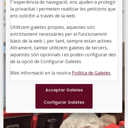
l''experiència de navegació, ens ajuden a protegir
●
17/07/2026
la privacitat i permeten realitzar les peticions que
Aquest matí hem celebrat una sessió del Seminari Tècnic
ens solicitin a través de la web.
Local en la què hem pogut aprofundir en el benestar i
hem pogut gaudir d’unes interessants ponències sobre
Utilitzem galetes propies, aquestes són
equilibri intern, comunicació interpersonal i l’ordre com
estrictament necessàries per el funcionamint
a aliat en el treball
bàsic de la web i, per tant, sempre estan actives.
Altrament, també utilitzem galetes de tercers,
aquestes són opcionals i es poden configurar des
de la opció de Configurar Galetes.
Més informació en la nostra
Política de Galetes
.