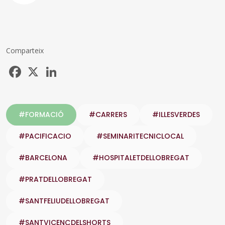
Comparteix
Facebook
X
LinkedIn
#FORMACIÓ
#CARRERS
#ILLESVERDES
#PACIFICACIO
#SEMINARITECNICLOCAL
#BARCELONA
#HOSPITALETDELLOBREGAT
#PRATDELLOBREGAT
#SANTFELIUDELLOBREGAT
#SANTVICENÇDELSHORTS