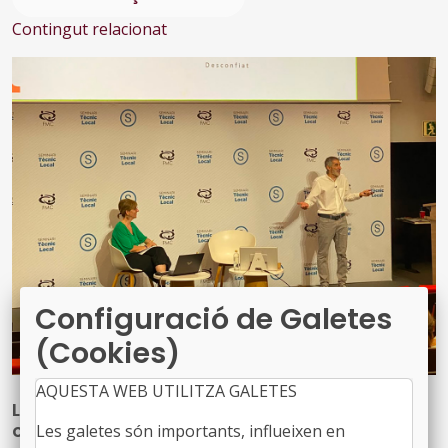
Contingut relacionat
Configuració de Galetes
(Cookies)
AQUESTA WEB UTILITZA GALETES
L’FMC parla del benestar integral al treball i
ofereix claus per generar entorns saludables
Les galetes són importants, influeixen en