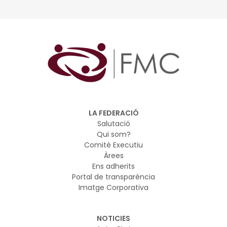
Aquesta vegada abordem temes tan complexos com
l’aigua, la infraestructura verda i el verd urbà,
l’habitatge, el benestar als llocs de treball, l’accessibilitat,
els residus sòlids urbans o el Pla de barris, entre d’altres
LA FEDERACIÓ
Salutació
Qui som?
Comitè Executiu
Àrees
Ens adherits
Portal de transparència
Imatge Corporativa
NOTICIES