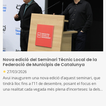
previstos a Barcelona, com a Capital Mundial de
l’Arquitectura, que també acollirà enguany el Congrés
Mundial de la Unió internacional d’Arquitectes, i de quina
manera es procura tenir cura d’un patrimoni
arquitectònic de fa segles
Nova edició del Seminari Tècnic Local de la
Federació de Municipis de Catalunya
●
27/03/2026
Avui inaugurem una nova edició d’aquest seminari, que
tindrà lloc fins a l’11 de desembre, posant el focus en
una realitat cada vegada més plena d’incerteses: la dels
nostres pobles i ciutats