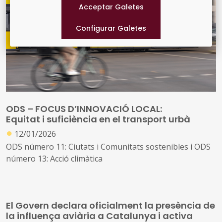
ODS número 11: Ciutats i Comunitats sostenibles i ODS
número 13: Acció climàtica
ODS – FOCUS D’INNOVACIÓ LOCAL:
Equitat i suficiència en el transport urbà
●
12/01/2026
ODS número 11: Ciutats i Comunitats sostenibles i ODS
número 13: Acció climàtica
Enmig del debat polític i social sobre com disminuir les
emissions urbanes emergeix una paradoxa respecte
El Govern declara oficialment la presència de
l'equitativitat social de moltes de les mesures que s'han
la influença aviària a Catalunya i activa
adoptat fins ara: l'aplicació del principi ‘qui contamina,