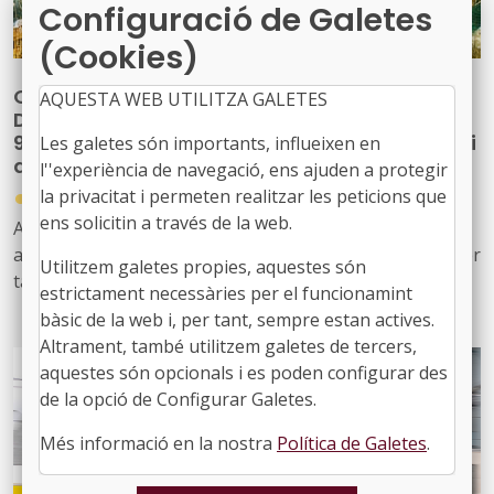
Configuració de Galetes
(Cookies)
ODS – FOCUS D’INNOVACIÓ LOCAL:
AQUESTA WEB UTILITZA GALETES
Descarbonitzar les ciutats:
9 mesures per reduir les emissions de carboni
Les galetes són importants, influeixen en
dels edificis i les comunitats
l''experiència de navegació, ens ajuden a protegir
●
la privacitat i permeten realitzar les peticions que
29/09/2025
ens solicitin a través de la web.
A mesura que s'incrementa la població urbana també
augmenta la demanda d'edificis i d'infraestructures i, per
Utilitzem galetes propies, aquestes són
tant, el volum d'emissions generades pel sector de la
estrictament necessàries per el funcionamint
construcció. Això fa cada vegada més urgent, i també
bàsic de la web i, per tant, sempre estan actives.
més complex, aconseguir avenços en els objectius de
Altrament, també utilitzem galetes de tercers,
descarbonització urbana
aquestes són opcionals i es poden configurar des
de la opció de Configurar Galetes.
Però difícil no vol dir impossible. Adoptant un
enfocament innovador, circular i integral és possible
Més informació en la nostra
Política de Galetes
.
compatibilitzar els objectius de creixement i de
sostenibilitat