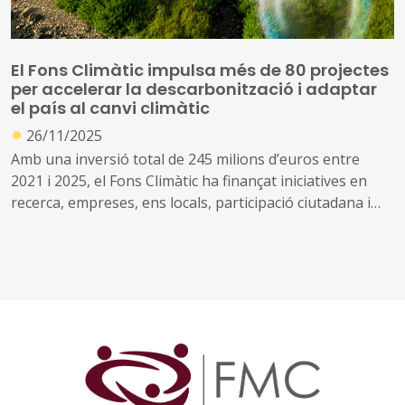
El Fons Climàtic impulsa més de 80 projectes
per accelerar la descarbonització i adaptar
el país al canvi climàtic
●
26/11/2025
Amb una inversió total de 245 milions d’euros entre
2021 i 2025, el Fons Climàtic ha finançat iniciatives en
recerca, empreses, ens locals, participació ciutadana i
projectes singulars arreu del territori.
Aquest fons es nodreix dels ingressos provinents de
l’Impost sobre les emissions de CO₂ dels vehicles i de
l’Impost sobre instal·lacions que incideixen en el medi
ambient