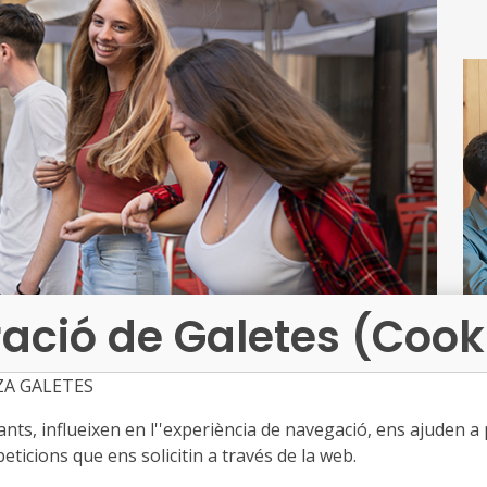
cli
Es
eu
el 
ru
Un
mi
ri
no
ació de Galetes (Cook
Ar
ZA GALETES
so
ts, influeixen en l''experiència de navegació, ens ajuden a pr
d’
eticions que ens solicitin a través de la web.
●