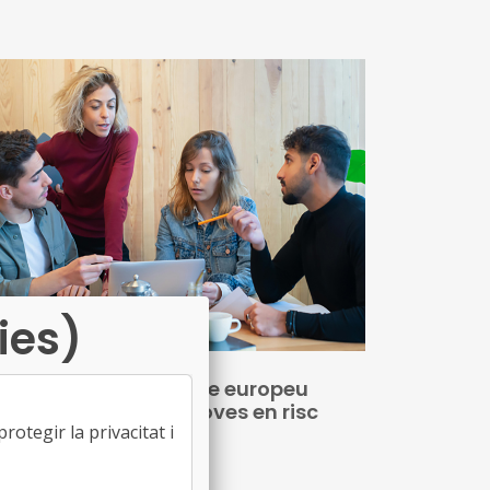
màtica
 calcula que hi ha un 25% de la població
ropea (110 milions de persones) que viu en
75% del territori del continent, en zones
rals
a població, però, que decreix a un ritme d'1
lió de persones/any i que s'envelleix a un
tme alarmant: un augment del 5% anual del
mbre de persones majors de 65 anys
ies)
renca un nou projecte europeu
bre apoderament i joves en risc
otegir la privacitat i
exclusió social
10/12/2025