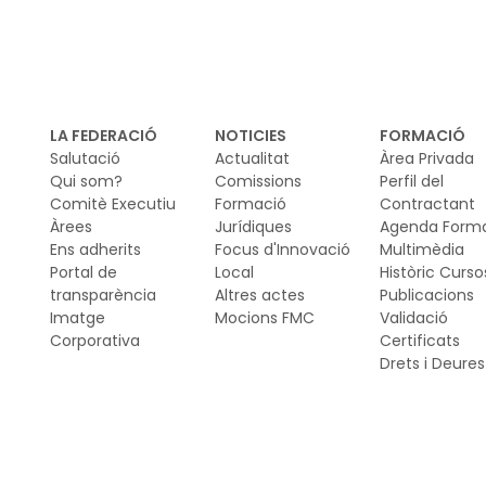
LA FEDERACIÓ
NOTICIES
FORMACIÓ
Salutació
Actualitat
Àrea Privada
Qui som?
Comissions
Perfil del
Comitè Executiu
Formació
Contractant
Àrees
Jurídiques
Agenda Form
Ens adherits
Focus d'Innovació
Multimèdia
Portal de
Local
Històric Curso
transparència
Altres actes
Publicacions
Imatge
Mocions FMC
Validació
Corporativa
Certificats
Drets i Deures