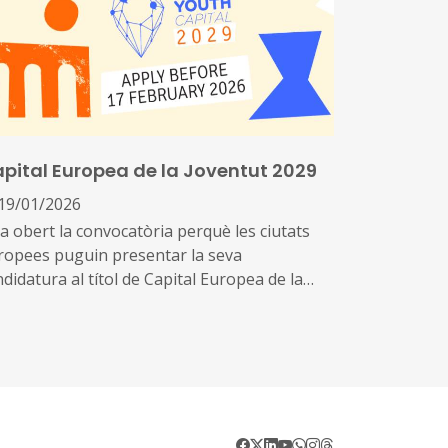
pital Europea de la Joventut 2029
19/01/2026
ha obert la convocatòria perquè les ciutats
ropees puguin presentar la seva
didatura al títol de Capital Europea de la
ventut 2029, una iniciativa que des de 2009
coneix municipis que situen les polítiques de
entut i la participació juvenil al centre del
 projecte de ciutat.