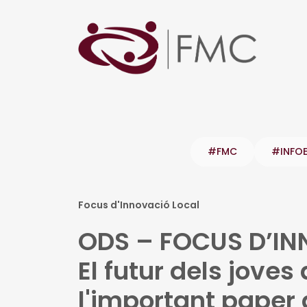
#FMC
#INFO
Focus d'Innovació Local
ODS – FOCUS D’IN
El futur dels joves 
l'important paper