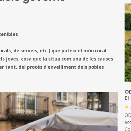
tenibles
als, de serveis, etc.) que pateix el món rural
ls joves, cosa que la situa com una de les causes
per tant, del procés d'envelliment dels pobles
OD
El
●
OD
ec
Co