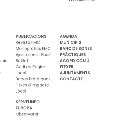
PUBLICACIONS
AGENDA
Revista FMC
MUNICIPIS
Monogràfics FMC
BANC DE BONES
Ajuntament Fàcil
PRÀCTIQUES
ació
Butlletí
ACORD COMÚ
Codi de Regim
FITXER
s
Local
AJUNTAMENTS
Bones Pràctiques
CONTACTE
Fitxes d’Impacte
Local
SERVEI INFO
EUROPA
Observatori