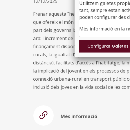
12/12/2025
Utilitzem galetes propi
tant, sempre estan acti
Frenar aquesta "hemorràgia" passa necessàri
poden configurar des de
que ofereix el món rural a les generacions j
Més informació en la 
part dels governs locals i regionals per "sedu
ara: l'increment de les oportunitats laborals 
finançament disponibles per posar en marxa 
rurals, la igualtat d'oportunitats d'accés a s
distància), facilitats d'accés a l'habitatge, la
la implicació del jovent en els processos de p
connexió urbana-rural en transport públic o l
inclusió dels joves en la vida social de les co
Més informació