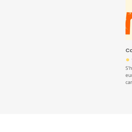
Ca
●
S’
eu
can
Jo
re
jov
seu