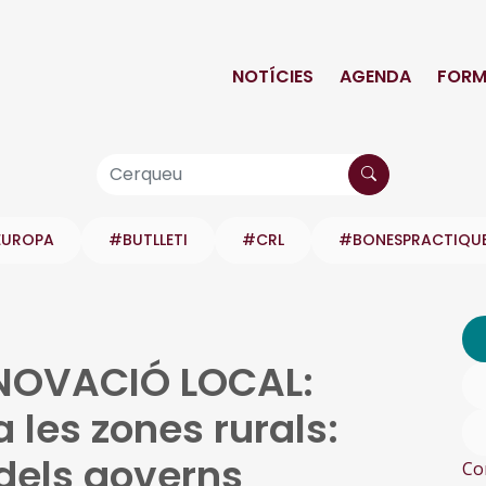
NOTÍCIES
AGENDA
FORM
EUROPA
#BUTLLETI
#CRL
#BONESPRACTIQU
NOVACIÓ LOCAL:
a les zones rurals:
 dels governs
Co