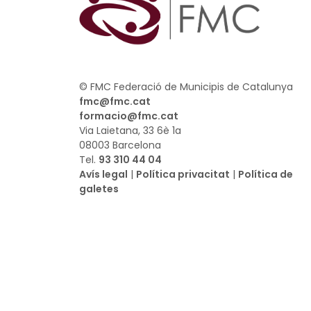
© FMC Federació de Municipis de Catalunya
fmc@fmc.cat
formacio@fmc.cat
Via Laietana, 33 6è 1a
08003 Barcelona
Tel.
93 310 44 04
Avís legal
|
Política privacitat
|
Política de
galetes