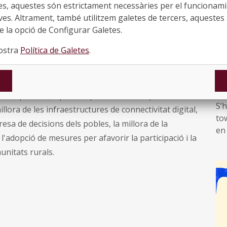
El
es, aquestes són estrictament necessàries per el funcionamin
Sol
ves. Altrament, també utilitzem galetes de tercers, aquestes 
ament per incrementar l'atractiu i les oportunitats
un
 la opció de Configurar Galetes.
oves.
Un repte que requereix un esforç proactiu
per
am
nostra
Política de Galetes
.
ir-los", generant (i posant en valor) al·licients com
Ho
El
i educatives, l'aprofitament de totes les fonts de
2
De
projectes innovadors i competitius a les zones
●
fi
erveis públics (explorant possibilitats de prestació a
fom
S’
 millora de les infraestructures de connectivitat digital,
ris
tow
resa de decisions dels pobles, la millora de la
Soc
en
'adopció de mesures per afavorir la participació i la
ini
ref
de
munitats rurals.
púb
d’
cen
de
mi
mob