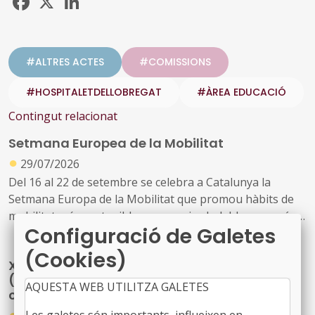
#ALTRES ACTES
#COMISSIONS
#HOSPITALETDELLOBREGAT
#ÀREA EDUCACIÓ
Contingut relacionat
Setmana Europea de la Mobilitat
●
29/07/2026
Del 16 al 22 de setembre se celebra a Catalunya la
Setmana Europa de la Mobilitat que promou hàbits de
mobilitat més sostenibles, segurs i saludables com són
Configuració de Galetes
els desplaçaments a peu, en bicicleta, en transport
públic o amb vehicle elèctric, així com visualitzar els
(Cookies)
X Congrés Nacional dels Tècnics Municipals
canvis possibles en l’ús de l’espai públic, millorar la
(gestionar, transformar i mantenir la ciutat
qualitat de l’aire i la reducció de la contaminació
AQUESTA WEB UTILITZA GALETES
construïda)
●