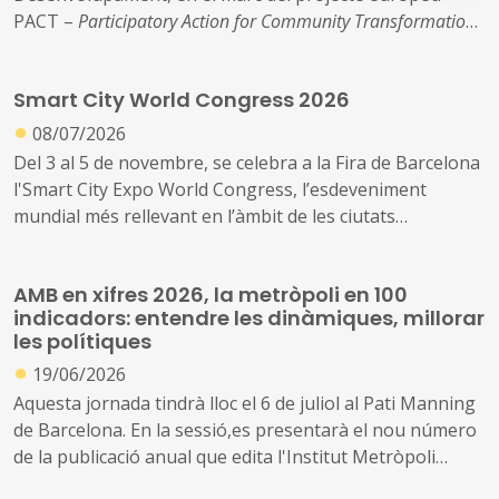
PACT –
Participatory Action for Community Transformation
Lloc: Centre Cívic Cotxers de Sants (Barcelona)
Data: 14 de juliol
Smart City World Congress 2026
●
08/07/2026
Del 3 al 5 de novembre, se celebra a la Fira de Barcelona
l'Smart City Expo World Congress, l’esdeveniment
mundial més rellevant en l’àmbit de les ciutats
intel·ligents
AMB en xifres 2026, la metròpoli en 100
indicadors: entendre les dinàmiques, millorar
les polítiques
●
19/06/2026
Aquesta jornada tindrà lloc el 6 de juliol al Pati Manning
de Barcelona. En la sessió,es presentarà el nou número
de la publicació anual que edita l'Institut Metròpoli
‘L’AMB en Xifres. La metròpoli en 100 indicadors’