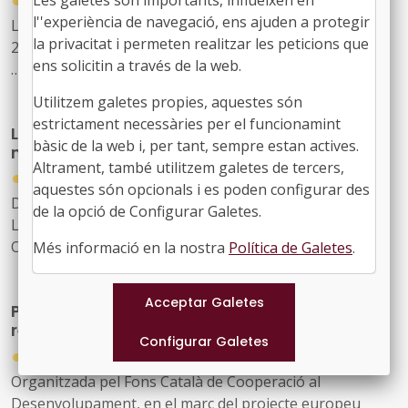
Les galetes són importants, influeixen en
28/07/2026
l''experiència de navegació, ens ajuden a protegir
Lloc: Cosmocaixa de Barcelona. Data: 22 d’octubre de
la privacitat i permeten realitzar les peticions que
2026
ens solicitin a través de la web.
Enguany, el congrés posarà el focus en els grans reptes
Utilitzem galetes propies, aquestes són
de la gestió urbana: la transformació de la ciutat
estrictament necessàries per el funcionamint
LocalCiber: Congrés de ciberseguretat del
existent, les infraestructures municipals, l’aplicació
bàsic de la web i, per tant, sempre estan actives.
món local
pràctica de la tecnologia i la IA en la gestió pública
Altrament, també utilitzem galetes de tercers,
●
23/07/2026
aquestes són opcionals i es poden configurar des
Data: 17 i 18 de setembre
de la opció de Configurar Galetes.
Lloc: BCIN, Badalona
Organitza: Localret
Més informació en la nostra
Política de Galetes
.
Participació i col·lectius infrarepresentats:
reptes en la definició de polítiques públiques
●
09/07/2026
Organitzada pel Fons Català de Cooperació al
Desenvolupament, en el marc del projecte europeu