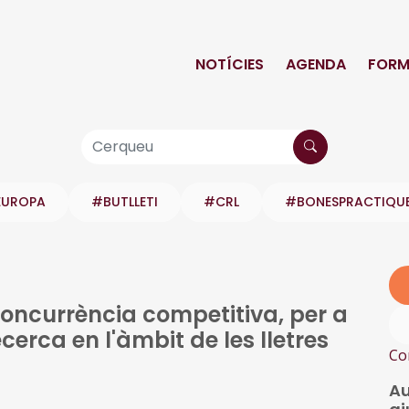
NOTÍCIES
AGENDA
FORM
EUROPA
#BUTLLETI
#CRL
#BONESPRACTIQU
oncurrència competitiva, per a
ecerca en l'àmbit de les lletres
Co
Au