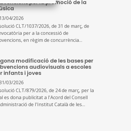
bvencions per la promoció de la
petitiva, per a l'adquisició de fons
úsica
liogràfics i documentals destinats a
blioteques del Sistema de Lectura Pública de
13/04/2026
talunya durant el període 2026-2027 (ref.
solució CLT/1037/2026, de 31 de març, de
NS 897818)
nvocatòria per a la concessió de
bvencions, en règim de concurrència
petitiva, per a la promoció de la música (ref.
NS 897092)
gona modificació de les bases per
bvencions audiovisuals a escoles
r infants i joves
31/03/2026
solució CLT/879/2026, de 24 de març, per la
l es dona publicitat a l'Acord del Consell
dministració de l'Institut Català de les
preses Culturals de segona modificació de
s bases específiques que han de regir la
ncessió de subvencions per a programes de