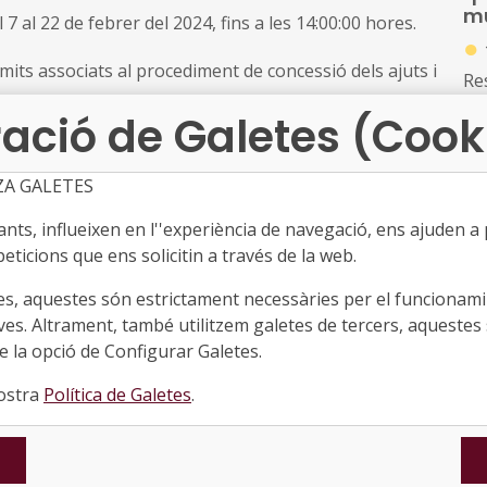
mu
l 7 al 22 de febrer del 2024, fins a les 14:00:00 hores.
re
●
tra
ràmits associats al procediment de concessió dels ajuts i
20
Re
a telemàtica utilitzant el sistema de signatura
qua
ació de Galetes (Cook
tant sigui una administració pública o una entitat
ant
o 
 aquesta, domiciliada a Catalunya, a través de
co
ZA GALETES
ttp://www.eacat.cat).
Es
re
ts, influeixen en l''experiència de navegació, ens ajuden a pr
am
cions, cal que la persona representant de l'ens públic
de
eticions que ens solicitin a través de la web.
b el certificat de la targeta del personal de les
C
es, aquestes són estrictament necessàries per el funcionamin
.
●
ves. Altrament, també utilitzem galetes de tercers, aquestes 
Re
 la opció de Configurar Galetes.
qua
nostra
Política de Galetes
.
d'A
Ini
co
Co
su