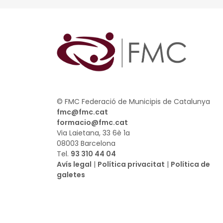
© FMC Federació de Municipis de Catalunya
fmc@fmc.cat
formacio@fmc.cat
Via Laietana, 33 6è 1a
08003 Barcelona
Tel.
93 310 44 04
Avís legal
|
Política privacitat
|
Política de
galetes