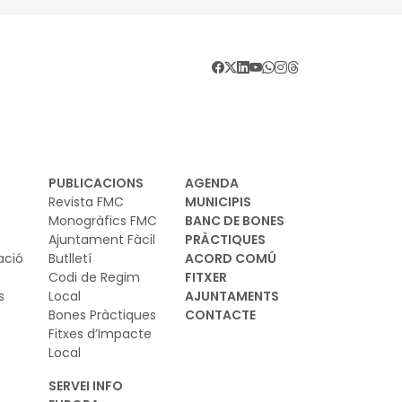
ment d'hàbits i consum culturals en
udiovisual per a infants i joves
PUBLICACIONS
AGENDA
Revista FMC
MUNICIPIS
Monogràfics FMC
BANC DE BONES
Ajuntament Fàcil
PRÀCTIQUES
ació
Butlletí
ACORD COMÚ
Codi de Regim
FITXER
s
Local
AJUNTAMENTS
Bones Pràctiques
CONTACTE
Fitxes d’Impacte
Local
SERVEI INFO