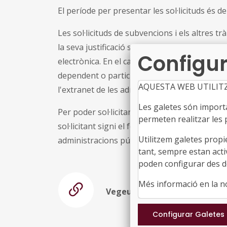
El període per presentar les sol·licituds és de
Les sol·licituds de subvencions i els altres t
la seva justificació s'han de fer només per vi
Configur
electrònica. En el cas que la persona sol·lici
dependent o participada majoritàriament per
AQUESTA WEB UTILIT
l'extranet de les administracions catalanes (h
Les galetes són importan
Per poder sol·licitar aquesta línia de subven
permeten realitzar les p
sol·licitant signi el formulari de sol·licitud am
Utilitzem galetes propi
administracions públiques catalanes (T-CAT)
tant, sempre estan acti
poden configurar des de
Més informació en la 
Vegeu la resolució