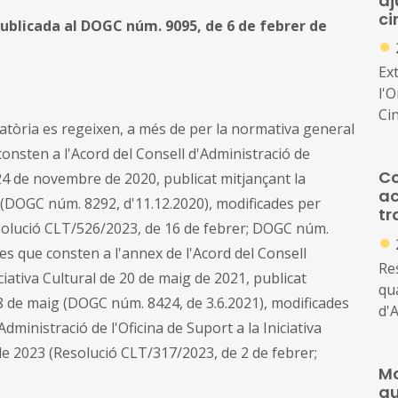
aj
ci
publicada al DOGC núm. 9095, de 6 de febrer de
●
Ext
l'
Cin
tòria es regeixen, a més de per la normativa general
qu
onsten a l'Acord del Consell d'Administració de
de
Co
e 24 de novembre de 2020, publicat mitjançant la
aju
ac
ce
(DOGC núm. 8292, d'11.12.2020), modificades per
tr
l'a
solució CLT/526/2023, de 16 de febrer; DOGC núm.
●
ues que consten a l'annex de l'Acord del Consell
Re
iciativa Cultural de 20 de maig de 2021, publicat
qua
8 de maig (DOGC núm. 8424, de 3.6.2021), modificades
d'A
dministració de l'Oficina de Suport a la Iniciativa
Ini
 de 2023 (Resolució CLT/317/2023, de 2 de febrer;
co
Mo
su
qu
com