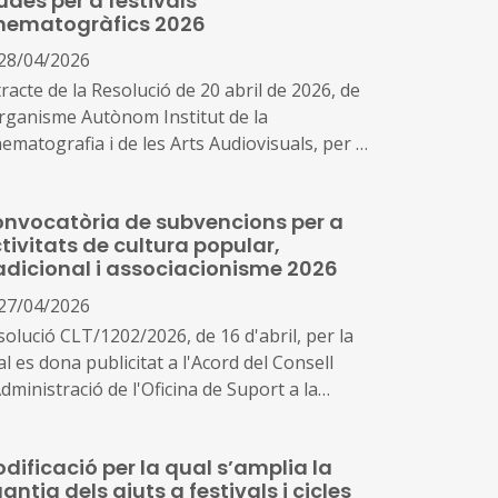
udes per a festivals
nematogràfics 2026
28/04/2026
racte de la Resolució de 20 abril de 2026, de
Organisme Autònom Institut de la
ematografia i de les Arts Audiovisuals, per la
al es modifica parcialment la Resolució de 12
 febrer de 2026 per la qual es convoquen
nvocatòria de subvencions per a
des per a l'organització de festivals i
tivitats de cultura popular,
rtàmens cinematogràfics a Espanya durant
adicional i associacionisme 2026
ny 2026.
27/04/2026
solució CLT/1202/2026, de 16 d'abril, per la
l es dona publicitat a l'Acord del Consell
dministració de l'Oficina de Suport a la
ciativa Cultural pel qual s'aprova la
nvocatòria per a la concessió de
dificació per la qual s’amplia la
bvencions, en règim de concurrència
antia dels ajuts a festivals i cicles
petitiva, per a activitats culturals