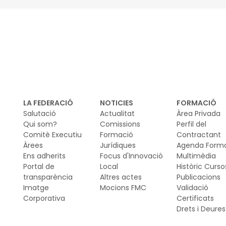
fo
l'a
LA FEDERACIÓ
NOTICIES
FORMACIÓ
Salutació
Actualitat
Àrea Privada
Qui som?
Comissions
Perfil del
Comitè Executiu
Formació
Contractant
Àrees
Jurídiques
Agenda Form
Ens adherits
Focus d'Innovació
Multimèdia
Portal de
Local
Històric Curso
transparència
Altres actes
Publicacions
Imatge
Mocions FMC
Validació
Corporativa
Certificats
Drets i Deures