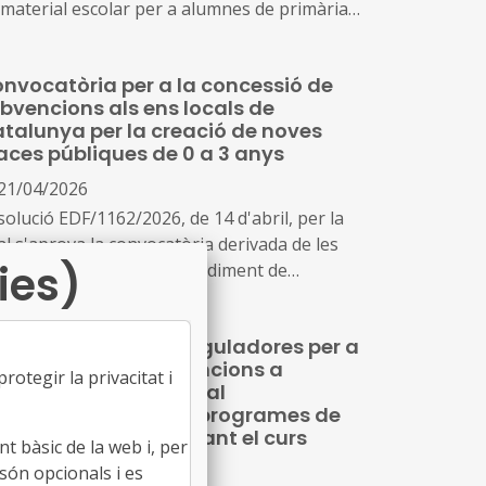
 material escolar per a alumnes de primària i
cundària en centres sostinguts amb fons
blics, en el curs 2026-2027, i es determinen
nvocatòria per a la concessió de
 línies bàsiques per executar-lo
bvencions als ens locals de
talunya per la creació de noves
aces públiques de 0 a 3 anys
21/04/2026
solució EDF/1162/2026, de 14 d'abril, per la
al s'aprova la convocatòria derivada de les
ies)
ses reguladores del procediment de
ncessió de subvencions als ens locals de
talunya destinades al finançament
aproven les bases reguladores per a
infraestructures, equipament i funcionament
 concessió de subvencions a
les noves places del primer cicle d'educació
otegir la privacitat i
ntres educatius, per al
antil en centres públics de Catalunya,
senvolupament de programes de
ades entre l'1 de gener de 2021 i el 21 d'abril
rmació i inserció durant el curs
t bàsic de la web i, per
2026, en el marc del Pla de recuperació,
026-2027
són opcionals i es
nsformació i resiliència, finançat per la Unió