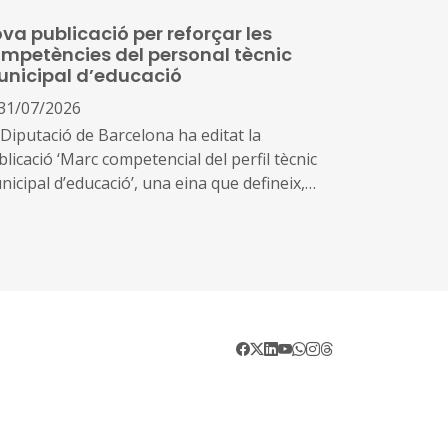
ciatives d’innovació vinculades a la millora
va publicació per reforçar les
s resultats educatius en els centres
mpetències del personal tècnic
ucatius sostinguts amb fons públics de
nicipal d’educació
talunya
31/07/2026
 Diputació de Barcelona ha editat la
licació ‘Marc competencial del perfil tècnic
icipal d’educació’, una eina que defineix,
ena i enforteix el nou rol del personal tècnic
ducació i el seu lideratge en el
senvolupament i la gestió de les polítiques
ucatives locals