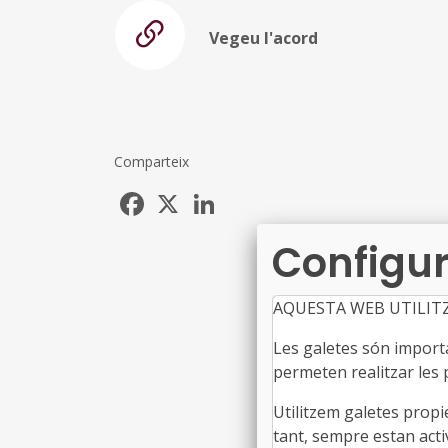
Vegeu l'acord
Comparteix
Facebook
X
LinkedIn
Configur
AQUESTA WEB UTILIT
Les galetes són importan
permeten realitzar les p
Utilitzem galetes propi
tant, sempre estan acti