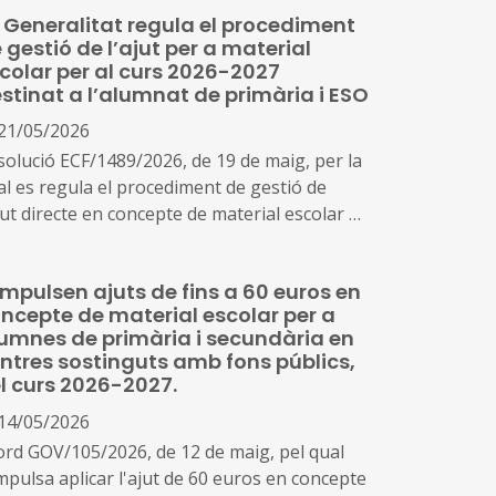
 Generalitat regula el procediment
 gestió de l’ajut per a material
colar per al curs 2026-2027
stinat a l’alumnat de primària i ESO
21/05/2026
solució ECF/1489/2026, de 19 de maig, per la
al es regula el procediment de gestió de
jut directe en concepte de material escolar a
vor de l'alumnat d'educació primària i
cundària obligatòria de centres sostinguts
impulsen ajuts de fins a 60 euros en
b fons públics en el curs 2026-2027,
ncepte de material escolar per a
pulsat per l'Acord GOV/105/2026, de 12 de
umnes de primària i secundària en
ig (ref. BDNS 906514)
ntres sostinguts amb fons públics,
l curs 2026-2027.
14/05/2026
ord GOV/105/2026, de 12 de maig, pel qual
impulsa aplicar l'ajut de 60 euros en concepte