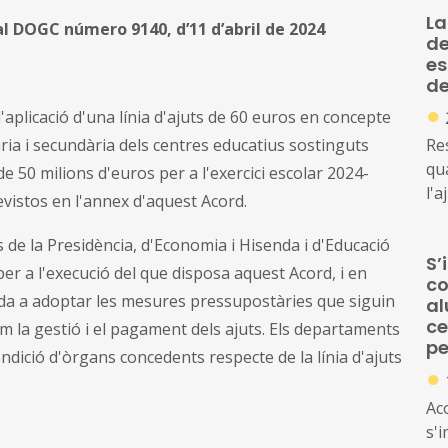
La
al DOGC número 9140, d’11 d’abril de 2024
de
es
de
●
aplicació d'una línia d'ajuts de 60 euros en concepte
ria i secundària dels centres educatius sostinguts
Re
qu
 50 milions d'euros per a l'exercici escolar 2024-
l'a
revistos en l'annex d'aquest Acord.
fa
se
 de la Presidència, d'Economia i Hisenda i d'Educació
S’
am
er a l'execució del que disposa aquest Acord, i en
co
im
da a adoptar les mesures pressupostàries que siguin
al
ma
ce
com la gestió i el pagament dels ajuts. Els departaments
pe
ndició d'òrgans concedents respecte de la línia d'ajuts
●
Ac
s'