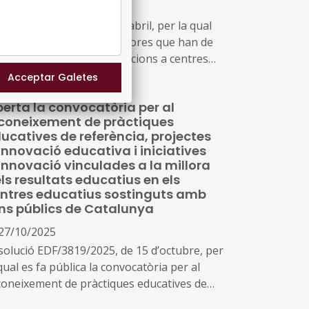
17/04/2026
ropea-Next Generation EU
re EDF/59/2026, de 14 d'abril, per la qual
aproven les bases reguladores que han de
gir la concessió de subvencions a centres
ucatius, per al desenvolupament de
ogrames de formació i inserció, durant el
erta la convocatòria per al
rs 2026-2027
coneixement de pràctiques
ucatives de referència, projectes
innovació educativa i iniciatives
innovació vinculades a la millora
ls resultats educatius en els
ntres educatius sostinguts amb
ns públics de Catalunya
27/10/2025
solució EDF/3819/2025, de 15 d’octubre, per
qual es fa pública la convocatòria per al
coneixement de pràctiques educatives de
erència, projectes d’innovació educativa i