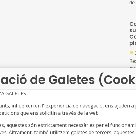
de
se
pú
Co
les
su
Ca
pl
●
Re
qu
ació de Galetes (Cook
ba
co
Ca
ZA GALETES
S’
d'
la
de 
ts, influeixen en l''experiència de navegació, ens ajuden a pr
ce
inf
eticions que ens solicitin a través de la web.
de
cre
fo
es, aquestes són estrictament necessàries per el funcionamin
de 
2
ves. Altrament, també utilitzem galetes de tercers, aquestes 
tra