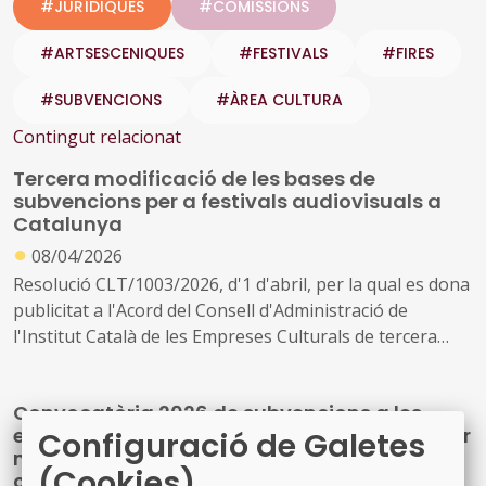
#JURÍDIQUES
#COMISSIONS
#ARTSESCENIQUES
#FESTIVALS
#FIRES
#SUBVENCIONS
#ÀREA CULTURA
Contingut relacionat
Tercera modificació de les bases de
subvencions per a festivals audiovisuals a
Catalunya
●
08/04/2026
Resolució CLT/1003/2026, d'1 d'abril, per la qual es dona
publicitat a l'Acord del Consell d'Administració de
l'Institut Català de les Empreses Culturals de tercera
modificació de les bases específiques que han de regir la
concessió de subvencions per a l'organització a
Convocatòria 2026 de subvencions a les
Catalunya de festivals i mostres audiovisuals, per a la
entitats organitzadores d'activitats firals per
Configuració de Galetes
seva promoció i difusió i per a la subtitulació en català
millorar la competitivitat del sector firal
de la seva programació
(Cookies)
català.