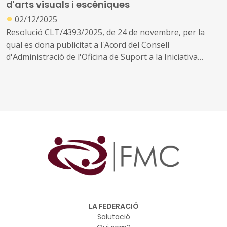
d'arts visuals i escèniques
producció d'arts escèniques, música i arts visuals de
●
caràcter professional en equipaments de titularitat
02/12/2025
pública per al període 2026-2027 (ref. BDNS 871443).
Resolució CLT/4393/2025, de 24 de novembre, per la
qual es dona publicitat a l'Acord del Consell
d'Administració de l'Oficina de Suport a la Iniciativa
Cultural pel qual s'aprova la convocatòria per a la
concessió de subvencions, en règim de concurrència
competitiva, per a l'organització d'activitats de difusió de
les arts visuals i arts escèniques a través de festivals,
cicles i esdeveniments similars per a l'any 2026 (ref.
BDNS 871045).
LA FEDERACIÓ
Salutació