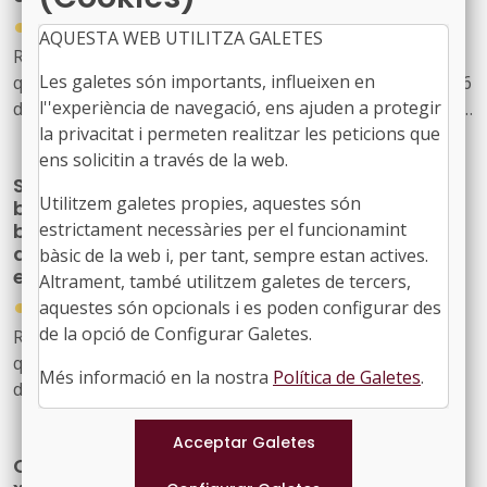
●
24/12/2025
AQUESTA WEB UTILITZA GALETES
Resolució EMT/4764/2025, de 19 de desembre, per la
Les galetes són importants, influeixen en
qual s'aprova la convocatòria anticipada per a l'any 2026
l''experiència de navegació, ens ajuden a protegir
de subvencions a les entitats organitzadores d'activitats
la privacitat i permeten realitzar les peticions que
firals per millorar la competitivitat del sector firal català
ens solicitin a través de la web.
Subvencions per a l’adquisició de fons
Utilitzem galetes propies, aquestes són
bibliogràfics o documentals destinats a
biblioteques del Sistema de Lectura Pública
estrictament necessàries per el funcionamint
de Catalunya en fires o mercats
bàsic de la web i, per tant, sempre estan actives.
especialitzats per a l’any 2026
Altrament, també utilitzem galetes de tercers,
●
aquestes són opcionals i es poden configurar des
10/12/2025
de la opció de Configurar Galetes.
Resolució CLT/4494/2025, de 28 de novembre, per la
qual es dona publicitat a l'Acord del Consell
Més informació en la nostra
Política de Galetes
.
d'Administració de l'Oficina de Suport a la Iniciativa
Cultural pel qual s'aprova la convocatòria per a la
concessió de subvencions, en règim de concurrència no
Convocatòria de subvencions per a circuits i
competitiva, per a l'adquisició de fons bibliogràfics o