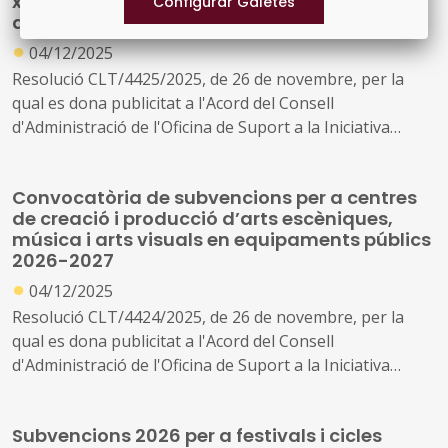
xarxes de difusió d'espectacles sense ànim
documentals destinats a biblioteques del Sistema de
de lucre 2026
Lectura Pública de Catalunya en fires o mercats
●
04/12/2025
especialitzats per a l'any 2026
Resolució CLT/4425/2025, de 26 de novembre, per la
qual es dona publicitat a l'Acord del Consell
d'Administració de l'Oficina de Suport a la Iniciativa
Cultural pel qual s'aprova la convocatòria per a la
concessió de subvencions, en règim de concurrència
Convocatòria de subvencions per a centres
competitiva, a circuits i xarxes de difusió d'espectacles
de creació i producció d’arts escèniques,
d'arts escèniques i música sense finalitat lucrativa per a
música i arts visuals en equipaments públics
l'any 2026 (ref. BDNS 871427).
2026-2027
●
04/12/2025
Resolució CLT/4424/2025, de 26 de novembre, per la
qual es dona publicitat a l'Acord del Consell
d'Administració de l'Oficina de Suport a la Iniciativa
Cultural pel qual s'aprova la convocatòria per a la
concessió de subvencions, en règim de concurrència
Subvencions 2026 per a festivals i cicles
competitiva, per a les activitats dels centres de creació i