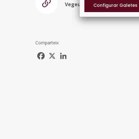
Vegeu la resolució 2061
Comparteix
Facebook
X
LinkedIn