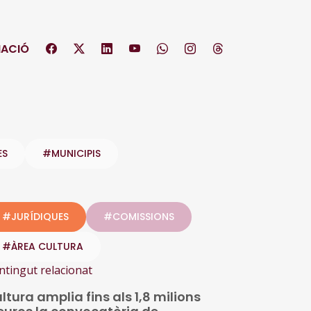
ACIÓ
ES
#MUNICIPIS
#JURÍDIQUES
#COMISSIONS
#ÀREA CULTURA
ntingut relacionat
ltura amplia fins als 1,8 milions