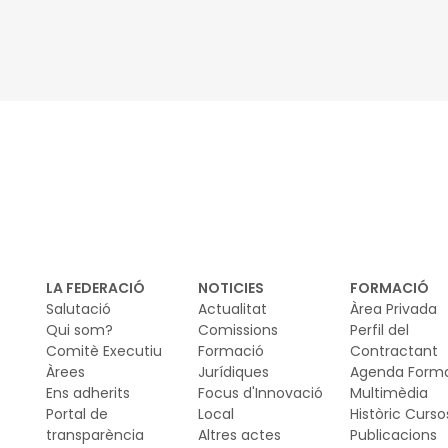
in
urb
LA FEDERACIÓ
NOTICIES
FORMACIÓ
Salutació
Actualitat
Àrea Privada
Qui som?
Comissions
Perfil del
Comitè Executiu
Formació
Contractant
Àrees
Jurídiques
Agenda Form
Ens adherits
Focus d'Innovació
Multimèdia
Portal de
Local
Històric Curso
transparència
Altres actes
Publicacions