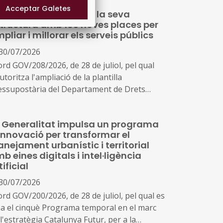
ets Socials reforçarà la seva
tructura amb 163 noves places per
pliar i millorar els serveis públics
30/07/2026
ord GOV/208/2026, de 28 de juliol, pel qual
utoritza l'ampliació de la plantilla
essupostària del Departament de Drets
ials i Inclusió a conseqüència de la creació
nous serveis i l'ampliació dels existents
 Generalitat impulsa un programa
innovació per transformar el
anejament urbanístic i territorial
b eines digitals i intel·ligència
tificial
30/07/2026
ord GOV/200/2026, de 28 de juliol, pel qual es
ea el cinquè Programa temporal en el marc
l'estratègia Catalunya Futur, per a la