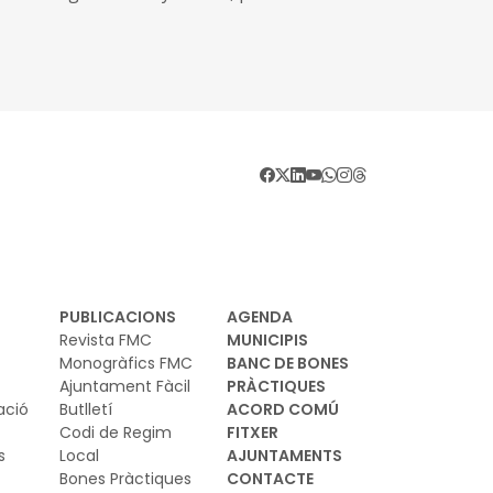
novació en l'elaboració del planejament
anístic i territorial
PUBLICACIONS
AGENDA
Revista FMC
MUNICIPIS
Monogràfics FMC
BANC DE BONES
Ajuntament Fàcil
PRÀCTIQUES
ació
Butlletí
ACORD COMÚ
Codi de Regim
FITXER
s
Local
AJUNTAMENTS
Bones Pràctiques
CONTACTE