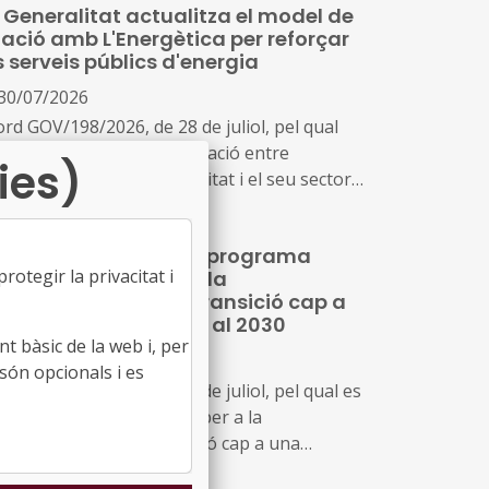
 Generalitat actualitza el model de
lació amb L'Energètica per reforçar
s serveis públics d'energia
30/07/2026
ord GOV/198/2026, de 28 de juliol, pel qual
aprova el nou model de relació entre
ies)
dministració de la Generalitat i el seu sector
blic i Energies Renovables Públiques de
talunya, SAU (L'Energètica), i s'encarrega a
 Generalitat crea un programa
Energètica la provisió general de serveis en
otegir la privacitat i
mporal per impulsar la
mbit de l'energia
scarbonització i la transició cap a
a indústria neta fins al 2030
t bàsic de la web i, per
30/07/2026
són opcionals i es
ord GOV/197/2026, de 28 de juliol, pel qual es
ea el Programa temporal per a la
carbonització i la transició cap a una
dústria neta a Catalunya, horitzó 2030