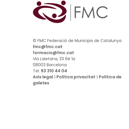
© FMC Federació de Municipis de Catalunya
fmc@fmc.cat
formacio@fmc.cat
Via Laietana, 33 6è 1a
08003 Barcelona
Tel.
93 310 44 04
Avís legal
|
Política privacitat
|
Política de
galetes