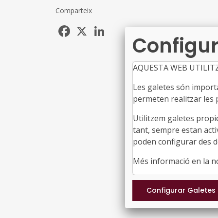
Comparteix
Facebook
X
LinkedIn
Configur
AQUESTA WEB UTILIT
Les galetes són importan
permeten realitzar les p
Utilitzem galetes propi
tant, sempre estan acti
poden configurar des de
Més informació en la 