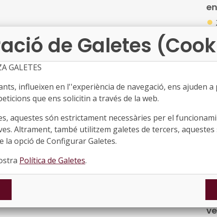
en
●
Re
ació de Galetes (Cook
qua
Ca
ZA GALETES
ts, influeixen en l''experiència de navegació, ens ajuden a pr
OD
eticions que ens solicitin a través de la web.
Tr
●
es, aquestes són estrictament necessàries per el funcionamin
ves. Altrament, també utilitzem galetes de tercers, aquestes 
OD
 la opció de Configurar Galetes.
nú
OD
nostra
Política de Galetes
.
Un
Am
és
MO
hi
ve