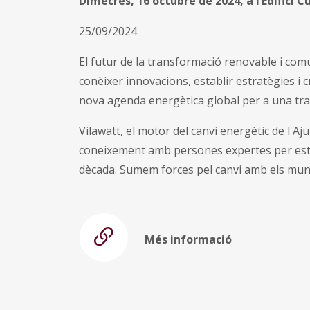
Dimecres, 16 octubre de 2024, a l’Edifici C
25/09/2024
El futur de la transformació renovable i com
conèixer innovacions, establir estratègies i c
nova agenda energètica global per a una trans
Vilawatt, el motor del canvi energètic de l'A
coneixement amb persones expertes per este
dècada. Sumem forces pel canvi amb els munic
Més informació