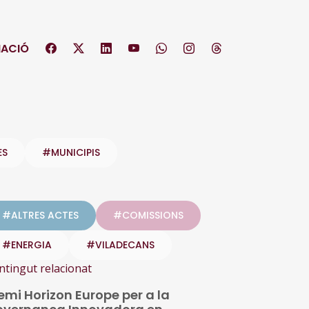
ACIÓ
ES
#MUNICIPIS
#ALTRES ACTES
#COMISSIONS
#ENERGIA
#VILADECANS
ntingut relacionat
emi Horizon Europe per a la