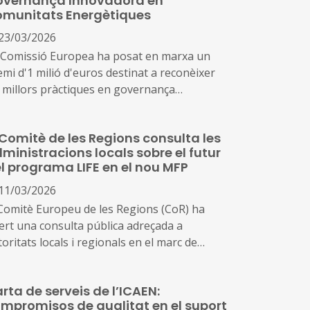
vernança Innovadora en
munitats Energètiques
23/03/2026
 Comissió Europea ha posat en marxa un
emi d'1 milió d'euros destinat a reconèixer
s millors pràctiques en governança
rticipativa i gestió d'energies renovables per
rt de comunitats energètiques ciutadanes.
 Comitè de les Regions consulta les
ministracions locals sobre el futur
l programa LIFE en el nou MFP
11/03/2026
 Comitè Europeu de les Regions (CoR) ha
ert una consulta pública adreçada a
oritats locals i regionals en el marc de
studi "Beyond LIFE.
rta de serveis de l’ICAEN:
mpromisos de qualitat en el suport