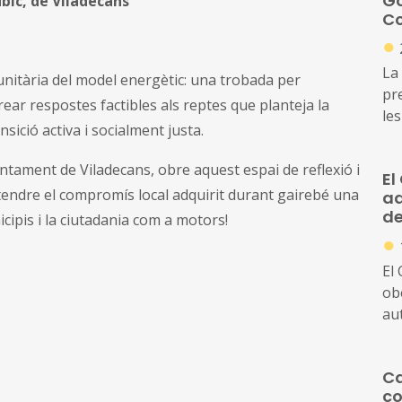
Go
úbic, de Viladecans
Co
●
La
unitària del model energètic: una trobada per
pr
rear respostes factibles als reptes que planteja la
le
ició activa i socialment justa.
pa
pa
juntament de Viladecans, obre aquest espai de reflexió i
El
ndre el compromís local adquirit durant gairebé una
ad
de
ipis i la ciutadania com a motors!
●
El
ob
aut
l'e
Ca
co