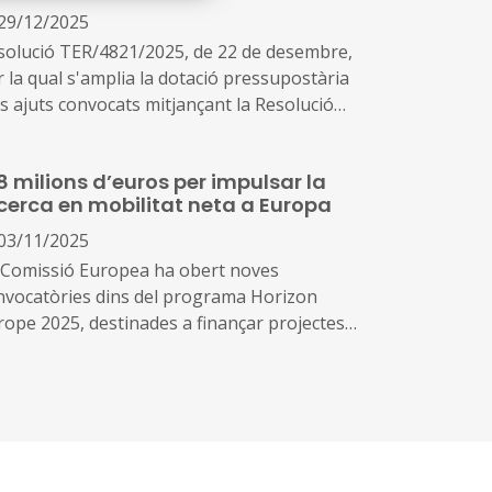
 ambiciós objectiu que requereix de la
29/12/2025
bilització dels governs subestatals per la
solució TER/4821/2025, de 22 de desembre,
a proximitat i capacitat d'influència sobre
r la qual s'amplia la dotació pressupostària
s principals fonts d'emissions contaminants
ls ajuts convocats mitjançant la Resolució
preses, llars, sector agrícola i transports)
/2501/2025, de 2 de juliol, per la qual es fa
lica la convocatòria de l'any 2025 per a la
8 milions d’euros per impulsar la
ncessió de subvencions del Programa
cerca en mobilitat neta a Europa
ncentius a la mobilitat elèctrica, Programa
VES III 2025
03/11/2025
 Comissió Europea ha obert noves
nvocatòries dins del programa Horizon
rope 2025, destinades a finançar projectes
recerca i innovació en mobilitat neta i
stenible, amb un pressupost total de 188
ions d’euros.