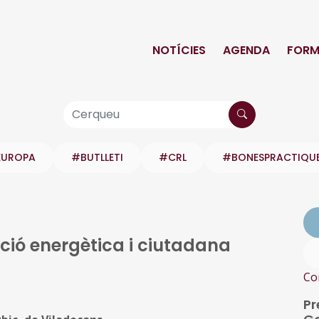
NOTÍCIES
AGENDA
FORM
EUROPA
#BUTLLETI
#CRL
#BONESPRACTIQU
ció energètica i ciutadana
Co
Pr