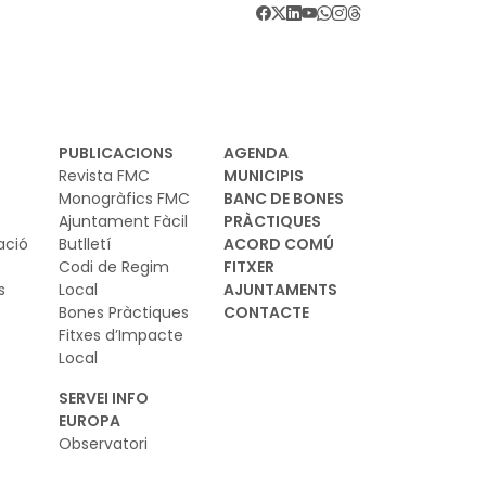
PUBLICACIONS
AGENDA
Revista FMC
MUNICIPIS
Monogràfics FMC
BANC DE BONES
Ajuntament Fàcil
PRÀCTIQUES
ació
Butlletí
ACORD COMÚ
Codi de Regim
FITXER
s
Local
AJUNTAMENTS
Bones Pràctiques
CONTACTE
Fitxes d’Impacte
Local
SERVEI INFO
EUROPA
Observatori