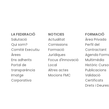
LA FEDERACIÓ
NOTICIES
FORMACIÓ
Salutació
Actualitat
Àrea Privada
Qui som?
Comissions
Perfil del
Comitè Executiu
Formació
Contractant
Àrees
Jurídiques
Agenda Form
Ens adherits
Focus d'Innovació
Multimèdia
Portal de
Local
Històric Curso
transparència
Altres actes
Publicacions
Imatge
Mocions FMC
Validació
Corporativa
Certificats
Drets i Deures