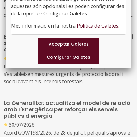
Resolució CLT/2702/2026, de 24 de juliol, per la qual es
aquestes són opcionals i es poden configurar des
modifica la dotació de la convocatòria per a la concessió
de la opció de Configurar Galetes.
de subvencions, en règim de concurrència competitiva, a
festivals de música d'alt interès cultural (ref. BDNS
Més informació en la nostra
Política de Galetes
.
914637)
El Govern de l’Estat aprova mesures laborals i
socials urgents per protegir les persones
afectades pels incendis forestals
●
30/07/2026
Reial decret llei 20/2026, de 29 de juliol, pel qual
s’estableixen mesures urgents de protecció laboral i
social davant els incendis forestals.
La Generalitat actualitza el model de relació
amb L'Energètica per reforçar els serveis
públics d'energia
●
30/07/2026
Acord GOV/198/2026, de 28 de juliol, pel qual s'aprova el