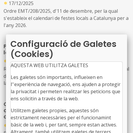
●
17/12/2025
Ordre EMT/208/2025, d'11 de desembre, per la qual
s'estableix el calendari de festes locals a Catalunya per a
l'any 2026.
Configuració de Galetes
Publicació del calendari estatal de les festes
(Cookies)
laborals 2026
●
28/10/2025
AQUESTA WEB UTILITZA GALETES
Resolució de 17 d’octubre de 2025, de la Direcció General
de Treball, per la qual es publica la relació de festes
Les galetes són importants, influeixen en
laborals per a l’any 2026
l''experiència de navegació, ens ajuden a protegir
la privacitat i permeten realitzar les peticions que
ens solicitin a través de la web.
Cultura amplia fins als 1,8 milions d'euros la
convocatòria de subvencions per a festivals
Utilitzem galetes propies, aquestes són
de música d'alt interès cultural
estrictament necessàries per el funcionamint
●
bàsic de la web i, per tant, sempre estan actives.
31/07/2026
Altrament, també utilitzem galetes de tercers,