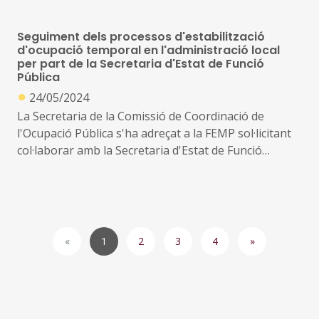
Seguiment dels processos d'estabilització
d'ocupació temporal en l'administració local
per part de la Secretaria d'Estat de Funció
Pública
●
24/05/2024
La Secretaria de la Comissió de Coordinació de
l'Ocupació Pública s'ha adreçat a la FEMP sol·licitant
col·laborar amb la Secretaria d'Estat de Funció
Pública en el seguiment dels processos
d'estabilització de l'ocupació temporal duts a terme
per part de les Entitats Locals
1