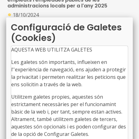
administracions locals per a l'any 2025
●
18/10/2024
Resolució PRE/3705/2024, de 18 de setembre, per la
Configuració de Galetes
qual s'obre la convocatòria anticipada AFEDAP 2025,
(Cookies)
publicada al DOGC núm. 9271, de 18 d’octubre de
2024
AQUESTA WEB UTILITZA GALETES
Festes laborals per a l’any 2025
Les galetes són importants, influeixen en
●
18/10/2024
l''experiència de navegació, ens ajuden a protegir
Resolució de 15 d'octubre de 2024, de la Direcció
la privacitat i permeten realitzar les peticions que
General de Treball, publicada al BOE núm. 252, de 18
ens solicitin a través de la web.
d’octubre de 2024
Utilitzem galetes propies, aquestes són
estrictament necessàries per el funcionamint
bàsic de la web i, per tant, sempre estan actives.
Acord de condicions comú dels empleats
públics dels ens locals de Catalunya de menys
Altrament, també utilitzem galetes de tercers,
de 20.000 habitants: jornada anual per a 2024
aquestes són opcionals i es poden configurar des
●
18/10/2024
de la opció de Configurar Galetes.