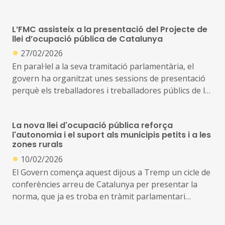
L’FMC assisteix a la presentació del Projecte de
llei d’ocupació pública de Catalunya
●
27/02/2026
En paral·lel a la seva tramitació parlamentària, el
govern ha organitzat unes sessions de presentació
perquè els treballadores i treballadores públics de la
Generalitat, de l’àmbit local i de les universitats
puguin conèixer de primera mà el propòsit i el
La nova llei d'ocupació pública reforça
contingut de la llei en un moment clau per al sistema
l'autonomia i el suport als municipis petits i a les
d’ocupació pública del país
zones rurals
●
10/02/2026
Marçal Ortuño, president de l’Àrea de Funció Pública
El Govern comença aquest dijous a Tremp un cicle de
de la Federació de Municipis de Catalunya i alcalde de
conferències arreu de Catalunya per presentar la
Torelló, va assistir ahir a aquest acte, que va tenir
norma, que ja es troba en tràmit parlamentari
lloc a l’Escola d’Administració Pública de Catalunya
La llei preveu exempcions, flexibilització d'obligacions