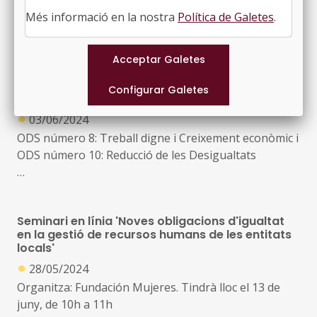
Resolució EMT/3644/2024, de 8 d’octubre, publicada
Més informació en la nostra
Política de Galetes
.
al DOGC núm. 9270, de 17 d’octubre de 2024
ODS – FOCUS D’INNOVACIÓ LOCAL:
Recomanacions per estendre la selecció de
personal basada en competències
●
03/06/2024
ODS número 8: Treball digne i Creixement econòmic i
ODS número 10: Reducció de les Desigualtats
Havent-hi vacants de llocs de treball, del sector públic
i del sector privat, que queden sense cobrir per
Seminari en línia 'Noves obligacions d'igualtat
manca d'aspirants acreditats amb la titulació o
en la gestió de recursos humans de les entitats
l'experiència exigides és paradoxal (a més d’injust i
locals'
ineficient) que hi hagi persones en atur que podrien
●
28/05/2024
desenvolupar aquestes feines però que no hi poden
Organitza: Fundación Mujeres. Tindrà lloc el 13 de
accedir per no disposar d'aquests requisits formals
juny, de 10h a 11h