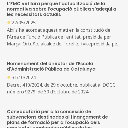
L’FMC vetllarà perquè l’actualització de la
i incentius per garantir la cobertura de llocs de difícil
normativa sobre l’ocupació pública s’adeqüi a
provisió al món local
les necessitats actuals
●
22/05/2025
Així s'ha acordat aquest matí en la constitució de
l’Àrea de Funció Pública de l’entitat, presidida per
Marçal Ortuño, alcalde de Torelló, i vicepresidida per
Òscar Sendra, alcalde d’Aiguamúrcia
Nomenament del director de l'Escola
En el marc d’aquesta reunió s’ha debatut i aprovat el
d'Administració Pública de Catalunya
Pla de Treball de l’àrea, que ha de servir de full de
●
31/10/2024
ruta dels propers anys
Decret 410/2024, de 29 d’octubre, publicat al DOGC
número 9279, de 30 d’octubre de 2024
Convocatòria per a la concessió de
subvencions destinades al finançament de
plans de formació per a l'ocupació dels
empleats i empleades públics de les