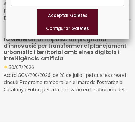
Acord GOV/208/2026, de 28 de juliol, pel qual s'autoritza
l'ampliació de la plantilla pressupostària del
Departament de Drets Socials i Inclusió a conseqüència
de la creació de nous serveis i l'ampliació dels existents
La Generalitat impulsa un programa
d'innovació per transformar el planejament
urbanístic i territorial amb eines digitals i
intel·ligència artificial
●
30/07/2026
Acord GOV/200/2026, de 28 de juliol, pel qual es crea el
cinquè Programa temporal en el marc de l'estratègia
Catalunya Futur, per a la innovació en l'elaboració del
planejament urbanístic i territorial