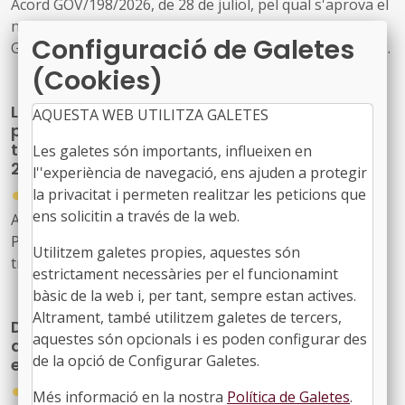
Acord GOV/198/2026, de 28 de juliol, pel qual s'aprova el
nou model de relació entre l'Administració de la
Configuració de Galetes
Generalitat i el seu sector públic i Energies Renovables
Públiques de Catalunya, SAU (L'Energètica), i
(Cookies)
s'encarrega a L'Energètica la provisió general de serveis
La Generalitat crea un programa temporal
en l'àmbit de l'energia
AQUESTA WEB UTILITZA GALETES
per impulsar la descarbonització i la
transició cap a una indústria neta fins al
Les galetes són importants, influeixen en
2030
l''experiència de navegació, ens ajuden a protegir
●
la privacitat i permeten realitzar les peticions que
30/07/2026
ens solicitin a través de la web.
Acord GOV/197/2026, de 28 de juliol, pel qual es crea el
Programa temporal per a la descarbonització i la
Utilitzem galetes propies, aquestes són
transició cap a una indústria neta a Catalunya, horitzó
estrictament necessàries per el funcionamint
2030
bàsic de la web i, per tant, sempre estan actives.
Altrament, també utilitzem galetes de tercers,
Drets Socials reforçarà la seva estructura
aquestes són opcionals i es poden configurar des
amb 163 noves places per ampliar i millorar
de la opció de Configurar Galetes.
els serveis públics
●
30/07/2026
Més informació en la nostra
Política de Galetes
.