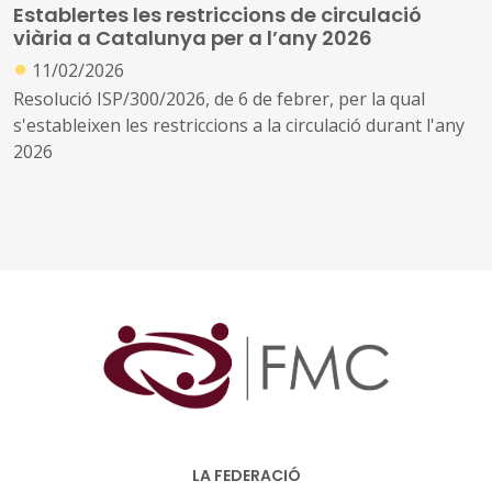
Establertes les restriccions de circulació
equipaments i instal·lacions i serveis de titularitat
viària a Catalunya per a l’any 2026
municipal xarxes viàries de les diputacions provincials,
●
cabildos, consells insulars i comunitats autònomes
11/02/2026
uniprovincials
Resolució ISP/300/2026, de 6 de febrer, per la qual
s'estableixen les restriccions a la circulació durant l'any
2026
LA FEDERACIÓ