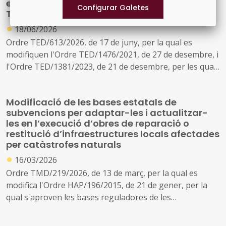
en el marc del Pla de Recuperació ,
Transformació i Resiliència
●
18/06/2026
Ordre TED/613/2026, de 17 de juny, per la qual es
modifiquen l'Ordre TED/1476/2021, de 27 de desembre, i
l'Ordre TED/1381/2023, de 21 de desembre, per les quals
es regulen les bases per a la concessió d'ajudes a
projectes d'infraestructures ambientals, socials i digitals
Modificació de les bases estatals de
en municipis de zones afectades per la transició
subvencions per adaptar-les i actualitzar-
energètica en el marc del Pla de Recuperació,
les en l’execució d’obres de reparació o
Transformació i Resiliència.
restitució d’infraestructures locals afectades
per catàstrofes naturals
●
16/03/2026
Ordre TMD/219/2026, de 13 de març, per la qual es
modifica l'Ordre HAP/196/2015, de 21 de gener, per la
qual s'aproven les bases reguladores de les
subvencions que tinguin per finalitat l'execució d'obres
de reparació o restitució de: infraestructures,