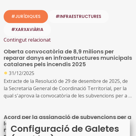
#JURÍDIQUES
#INFRAESTRUCTURES
#XARXAVIÀRIA
Contingut relacionat
Oberta convocatòria de 8,9 milions per
reparar danys en infraestructures municipals
catalanes pels incendis 2025
●
31/12/2025
Extracte de la Resolució de 29 de desembre de 2025, de
la Secretaria General de Coordinació Territorial, per la
qual s'aprova la convocatòria de les subvencions per a la
recuperació de danys en infraestructures municipals i
xarxa viària provincial i insular, previstes a l'apartat
Acord per la assignació de subvencions per a
tercer de l'Acord del Consell de Ministres de 26 d'agost
la recuperació de danys en infraestructures
de 2025.
Configuració de Galetes
municipals i xarxa viària provincial i insular