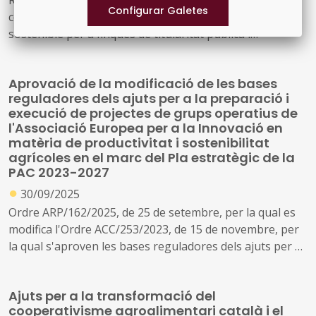
convoquen per a l'any 2025 els ajuts a la gestió forestal
sostenible per a finques de titularitat pública i
actuacions d'interès general destinats a la redacció i
revisió dels instruments d'ordenació forestal en el marc
Aprovació de la modificació de les bases
del Programa estratègic de la Política agrària comuna
reguladores dels ajuts per a la preparació i
2023-2027
execució de projectes de grups operatius de
l'Associació Europea per a la Innovació en
matèria de productivitat i sostenibilitat
agrícoles en el marc del Pla estratègic de la
PAC 2023-2027
●
30/09/2025
Ordre ARP/162/2025, de 25 de setembre, per la qual es
modifica l'Ordre ACC/253/2023, de 15 de novembre, per
la qual s'aproven les bases reguladores dels ajuts per a
la preparació i execució de projectes de grups operatius
de l'Associació Europea per a la Innovació en matèria de
Ajuts per a la transformació del
productivitat i sostenibilitat agrícoles (AEI-Agri), en el
cooperativisme agroalimentari català i el
marc del Pla estratègic de la PAC 2023-2027