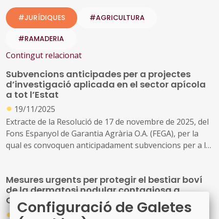
#JURÍDIQUES
#AGRICULTURA
#RAMADERIA
Contingut relacionat
Subvencions anticipades per a projectes
d’investigació aplicada en el sector apícola
a tot l’Estat
●
19/11/2025
Extracte de la Resolució de 17 de novembre de 2025, del
Fons Espanyol de Garantia Agrària O.A. (FEGA), per la
qual es convoquen anticipadament subvencions per a la
realització de projectes de recerca aplicada al sector
apícola i els seus productes dins de la Intervenció
Mesures urgents per protegir el bestiar boví
Sectorial Apícola, en el marc del pla estratègic de la
de la dermatosi nodular contagiosa a
Política Agrícola Comuna.
Catalunya
Configuració de Galetes
●
17/10/2025