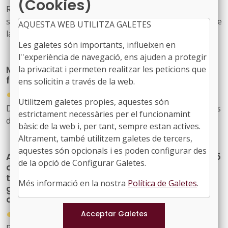
(Cookies)
Resolució ARP/3772/2025, de 16 d'octubre, per la qual
s'adopten mesures sanitàries de salvaguarda enfront de
AQUESTA WEB UTILITZA GALETES
la dermatosi nodular contagiosa a Catalunya
Les galetes són importants, influeixen en
l''experiència de navegació, ens ajuden a protegir
Mesures urgents de suport al sector agrari i
la privacitat i permeten realitzar les peticions que
forestal
ens solicitin a través de la web.
●
17/10/2025
Utilitzem galetes propies, aquestes són
Decret llei 21/2025, de 14 d'octubre, de mesures urgents
estrictament necessàries per el funcionamint
de suport al sector agrari i forestal
bàsic de la web i, per tant, sempre estan actives.
Altrament, també utilitzem galetes de tercers,
aquestes són opcionals i es poden configurar des
Aprovació de la convocatòria dels ajuts 2025
de la opció de Configurar Galetes.
a la gestió forestal sostenible de finques de
titularitat pública i actuacions d’interès
Més informació en la nostra
Política de Galetes
.
general per a la redacció i revisió
d’instruments d’ordenació
●
01/10/2025
Resolució ARP/3517/2025, de 15 de juliol, per la qual es