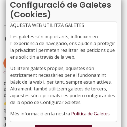
Configuració de Galetes
(Cookies)
AQUESTA WEB UTILITZA GALETES
Comparteix
Facebook
X
LinkedIn
Les galetes són importants, influeixen en
l''experiència de navegació, ens ajuden a protegir
la privacitat i permeten realitzar les peticions que
ens solicitin a través de la web.
#JURÍDIQUES
#ICF
#PRESTEC
Utilitzem galetes propies, aquestes són
Contingut relacionat
estrictament necessàries per el funcionamint
bàsic de la web i, per tant, sempre estan actives.
Cultura amplia fins als 1,8 milions d'euros la
Altrament, també utilitzem galetes de tercers,
convocatòria de subvencions per a festivals
de música d'alt interès cultural
aquestes són opcionals i es poden configurar des
●
de la opció de Configurar Galetes.
31/07/2026
Resolució CLT/2702/2026, de 24 de juliol, per la qual es
Més informació en la nostra
Política de Galetes
.
modifica la dotació de la convocatòria per a la concessió
de subvencions, en règim de concurrència competitiva, a