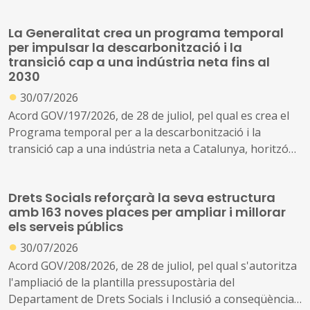
Públiques de Catalunya, SAU (L'Energètica), i
s'encarrega a L'Energètica la provisió general de serveis
La Generalitat crea un programa temporal
en l'àmbit de l'energia
per impulsar la descarbonització i la
transició cap a una indústria neta fins al
2030
●
30/07/2026
Acord GOV/197/2026, de 28 de juliol, pel qual es crea el
Programa temporal per a la descarbonització i la
transició cap a una indústria neta a Catalunya, horitzó
2030
Drets Socials reforçarà la seva estructura
amb 163 noves places per ampliar i millorar
els serveis públics
●
30/07/2026
Acord GOV/208/2026, de 28 de juliol, pel qual s'autoritza
l'ampliació de la plantilla pressupostària del
Departament de Drets Socials i Inclusió a conseqüència