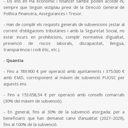
- Els ens en Pla econòmic i financer també poden accedir-hi,
sempre que tinguin vistiplau previ de la Direcció General de
Política Financera, Assegurances i Tresor.
- Han de complir els requisits generals de subvencions (estar al
corrent d’obligacions tributàries i amb la Seguretat Social, no
estar incurs en prohibicions, complir normativa d’igualtat,
prevenció de riscos laborals, discapacitat, llengua,
transparència i codi ètic, etc.).
-
Quantia
- Fins a 789.900 € per operació amb ajuntaments i 375.000 €
amb EMD, corresponent al màxim de subvenció PUOSC per
aquests ens.
- Fins a 153.658,54 € per operació amb consells comarcals
(30% del màxim de subvenció).
- En general, fins al 30% de la subvenció atorgada; per a
beneficiaris que han demanat canvi d’anualitat (2027–2029),
fins al 100% de la subvenció.