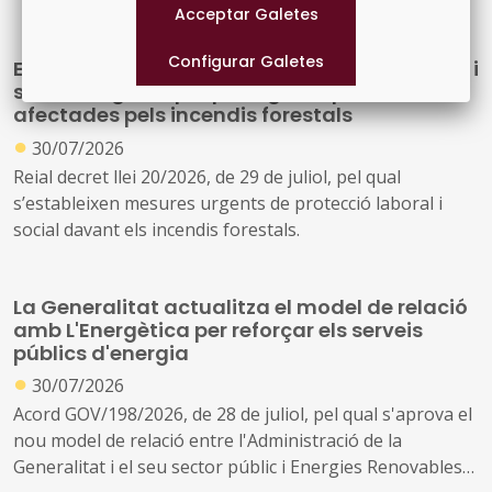
festivals de música d'alt interès cultural (ref. BDNS
914637)
El Govern de l’Estat aprova mesures laborals i
socials urgents per protegir les persones
afectades pels incendis forestals
●
30/07/2026
Reial decret llei 20/2026, de 29 de juliol, pel qual
s’estableixen mesures urgents de protecció laboral i
social davant els incendis forestals.
La Generalitat actualitza el model de relació
amb L'Energètica per reforçar els serveis
públics d'energia
●
30/07/2026
Acord GOV/198/2026, de 28 de juliol, pel qual s'aprova el
nou model de relació entre l'Administració de la
Generalitat i el seu sector públic i Energies Renovables