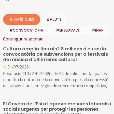
#JURÍDIQUES
#AJUTS
#CONVOCATORIA
#ENSLOCALS
#INAP
Contingut relacionat
Cultura amplia fins als 1,8 milions d'euros la
convocatòria de subvencions per a festivals
de música d'alt interès cultural
●
31/07/2026
Resolució CLT/2702/2026, de 24 de juliol, per la qual es
modifica la dotació de la convocatòria per a la concessió
de subvencions, en règim de concurrència competitiva, a
festivals de música d'alt interès cultural (ref. BDNS
914637)
El Govern de l’Estat aprova mesures laborals i
socials urgents per protegir les persones