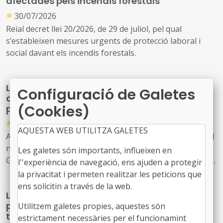
afectades pels incendis forestals
●
30/07/2026
Reial decret llei 20/2026, de 29 de juliol, pel qual
s’estableixen mesures urgents de protecció laboral i
social davant els incendis forestals.
La Generalitat actualitza el model de relació
Configuració de Galetes
amb L'Energètica per reforçar els serveis
(Cookies)
públics d'energia
●
30/07/2026
AQUESTA WEB UTILITZA GALETES
Acord GOV/198/2026, de 28 de juliol, pel qual s'aprova el
nou model de relació entre l'Administració de la
Les galetes són importants, influeixen en
Generalitat i el seu sector públic i Energies Renovables
l''experiència de navegació, ens ajuden a protegir
Públiques de Catalunya, SAU (L'Energètica), i
la privacitat i permeten realitzar les peticions que
s'encarrega a L'Energètica la provisió general de serveis
ens solicitin a través de la web.
La Generalitat crea un programa temporal
en l'àmbit de l'energia
per impulsar la descarbonització i la
Utilitzem galetes propies, aquestes són
transició cap a una indústria neta fins al
estrictament necessàries per el funcionamint