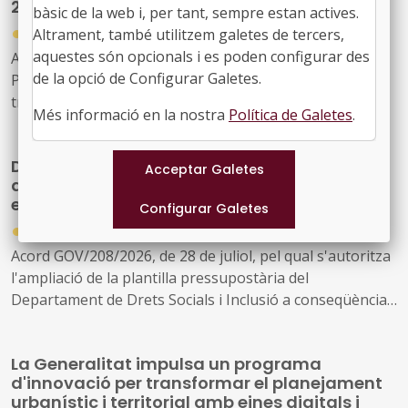
2030
bàsic de la web i, per tant, sempre estan actives.
●
30/07/2026
Altrament, també utilitzem galetes de tercers,
aquestes són opcionals i es poden configurar des
Acord GOV/197/2026, de 28 de juliol, pel qual es crea el
de la opció de Configurar Galetes.
Programa temporal per a la descarbonització i la
transició cap a una indústria neta a Catalunya, horitzó
Més informació en la nostra
Política de Galetes
.
2030
Drets Socials reforçarà la seva estructura
amb 163 noves places per ampliar i millorar
els serveis públics
●
30/07/2026
Acord GOV/208/2026, de 28 de juliol, pel qual s'autoritza
l'ampliació de la plantilla pressupostària del
Departament de Drets Socials i Inclusió a conseqüència
de la creació de nous serveis i l'ampliació dels existents
La Generalitat impulsa un programa
d'innovació per transformar el planejament
urbanístic i territorial amb eines digitals i